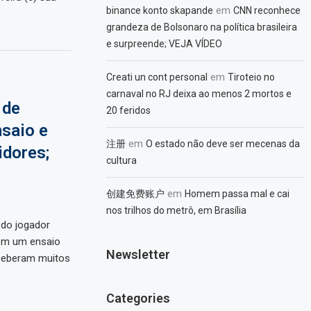
em
binance konto skapande
CNN reconhece
grandeza de Bolsonaro na política brasileira
e surpreende; VEJA VÍDEO
em
Creati un cont personal
Tiroteio no
carnaval no RJ deixa ao menos 2 mortos e
 de
20 feridos
nsaio e
em
注册
O estado não deve ser mecenas da
dores;
cultura
em
创建免费账户
Homem passa mal e cai
nos trilhos do metrô, em Brasília
do jogador
com um ensaio
Newsletter
eceberam muitos
Categories