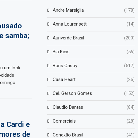
Andre Marsiglia
(178)
Anna Lourensetti
(14)
ousado
de samba;
Auriverde Brasil
(200)
Bia Kicis
(56)
Boris Casoy
(517)
eu um look
ocidade
Casa Heart
(26)
domingo …
Cel. Gerson Gomes
(152)
Claudio Dantas
(84)
Comerciais
(28)
a Cardi e
umores de
Conexão Brasil
(41)