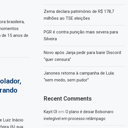
Zema declara patrimônio de R$ 178,7
milhões ao TSE eleições
ra brasileira,
 momentos
PGR é contra punição mais severa para
a de 15 anos de
Silveira
Novo após Janja pedir para banir Discord:
“quer censura”
Janones retorna à campanha de Lula:
olador,
“sem medo, sem pudor”
urando
Recent Comments
em
Kayit Ol
O plano é deixar Bolsonaro
inelegível em processo relâmpago
e Luiz Inácio
feira (6) sua