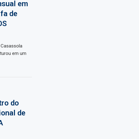
nsual em
fa de
OS
i Casassola
nturou em um
tro do
ional de
A