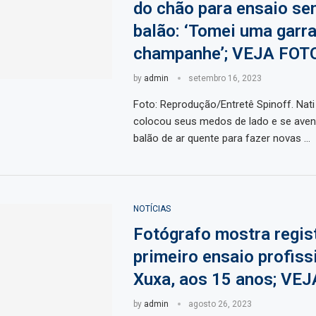
do chão para ensaio se
balão: ‘Tomei uma garra
champanhe’; VEJA FOT
by
admin
setembro 16, 2023
Foto: Reprodução/Entretê Spinoff. Nat
colocou seus medos de lado e se ave
balão de ar quente para fazer novas …
NOTÍCIAS
Fotógrafo mostra regis
primeiro ensaio profiss
Xuxa, aos 15 anos; VEJ
by
admin
agosto 26, 2023