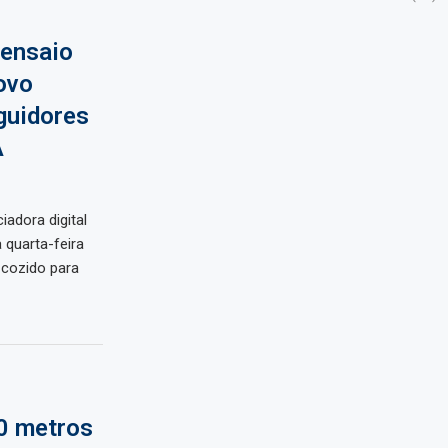
 ensaio
ovo
guidores
A
iadora digital
quarta-feira
cozido para
10 metros