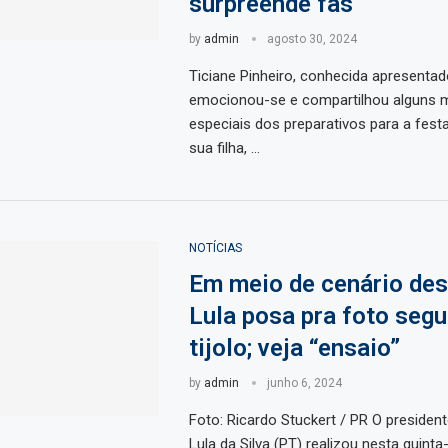
surpreende fãs
by
admin
agosto 30, 2024
Ticiane Pinheiro, conhecida apresentado
emocionou-se e compartilhou alguns
especiais dos preparativos para a fest
sua filha, …
NOTÍCIAS
Em meio de cenário des
Lula posa pra foto seg
tijolo; veja “ensaio”
by
admin
junho 6, 2024
Foto: Ricardo Stuckert / PR O president
Lula da Silva (PT) realizou nesta quinta-