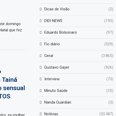
Dicas de Visão
(2)
DIDI NEWS
(193)
este domingo
Natal que fez
Eduardo Bolsonaro
(97)
Fio diário
(329)
Geral
(3.865)
Gustavo Gayer
(926)
o
 Tainá
Interview
(73)
o sensual
Minuto Saúde
(10)
OTOS
Nanda Guardian
(5)
Notícias
(53.587)
tro, ex-mulher