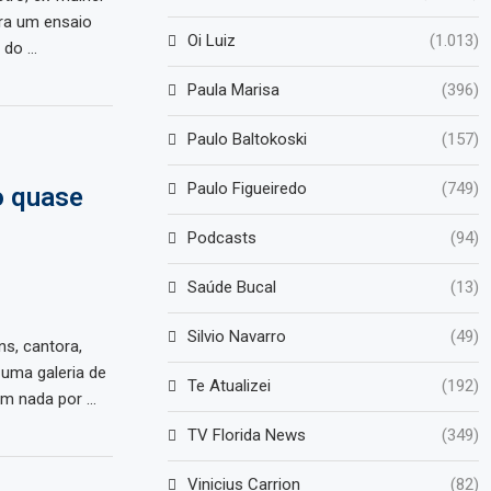
ra um ensaio
Oi Luiz
(1.013)
 do …
Paula Marisa
(396)
Paulo Baltokoski
(157)
Paulo Figueiredo
(749)
o quase
Podcasts
(94)
Saúde Bucal
(13)
Silvio Navarro
(49)
s, cantora,
uma galeria de
Te Atualizei
(192)
m nada por …
TV Florida News
(349)
Vinicius Carrion
(82)