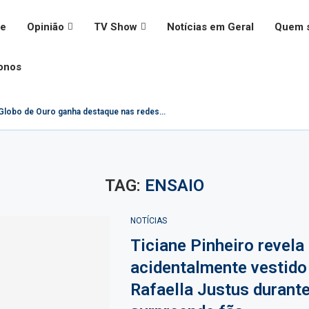
e
Opinião
TV Show
Notícias em Geral
Quem 
onos
lobo de Ouro ganha destaque nas redes...
TAG:
ENSAIO
NOTÍCIAS
Ticiane Pinheiro revela
acidentalmente vestido
Rafaella Justus durante