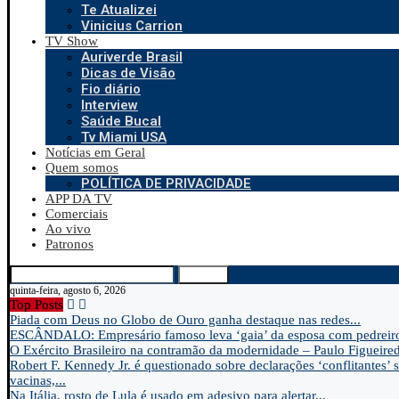
Te Atualizei
Vinicius Carrion
TV Show
Auriverde Brasil
Dicas de Visão
Fio diário
Interview
Saúde Bucal
Tv Miami USA
Notícias em Geral
Quem somos
POLÍTICA DE PRIVACIDADE
APP DA TV
Comerciais
Ao vivo
Patronos
Search
quinta-feira, agosto 6, 2026
Top Posts
Piada com Deus no Globo de Ouro ganha destaque nas redes...
ESCÂNDALO: Empresário famoso leva ‘gaia’ da esposa com pedreir
O Exército Brasileiro na contramão da modernidade – Paulo Figueire
Robert F. Kennedy Jr. é questionado sobre declarações ‘conflitantes’ 
vacinas,...
Na Itália, rosto de Lula é usado em adesivo para alertar...