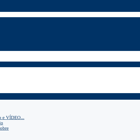
o e VÍDEO...
do
sobre