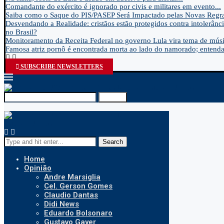
Comandante do exército é ignorado por civis e militares em evento...
Saiba como o Saque do PIS/PASEP Será Impactado pelas Novas Regra
Desvendando a Realidade: cristãos estão protegidos contra intolerânci
no Brasil?
Monitoramento da Receita Federal no governo Lula vira tema de músic
Famosa atriz pornô é encontrada morta ao lado do namorado; entenda.
SUBSCRIBE NEWSLETTERS
Search
Search
Home
Opinião
Andre Marsiglia
Cel. Gerson Gomes
Claudio Dantas
Didi News
Eduardo Bolsonaro
Gustavo Gayer