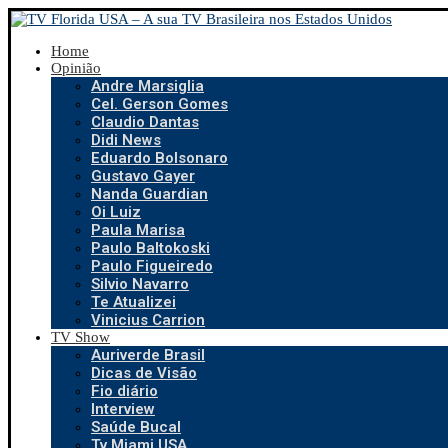
Home
Opinião
Andre Marsiglia
Cel. Gerson Gomes
Claudio Dantas
Didi News
Eduardo Bolsonaro
Gustavo Gayer
Nanda Guardian
Oi Luiz
Paula Marisa
Paulo Baltokoski
Paulo Figueiredo
Silvio Navarro
Te Atualizei
Vinicius Carrion
TV Show
Auriverde Brasil
Dicas de Visão
Fio diário
Interview
Saúde Bucal
Tv Miami USA