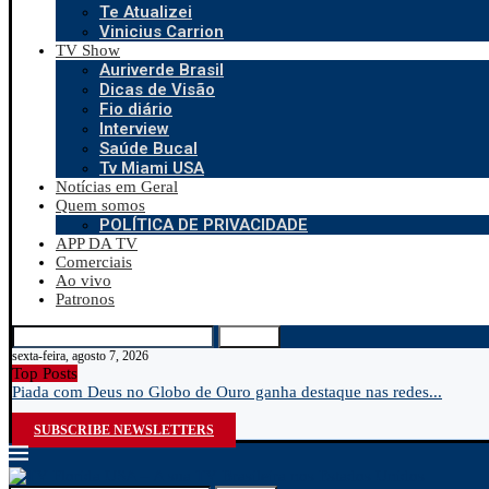
Te Atualizei
Vinicius Carrion
TV Show
Auriverde Brasil
Dicas de Visão
Fio diário
Interview
Saúde Bucal
Tv Miami USA
Notícias em Geral
Quem somos
POLÍTICA DE PRIVACIDADE
APP DA TV
Comerciais
Ao vivo
Patronos
Search
sexta-feira, agosto 7, 2026
Top Posts
Piada com Deus no Globo de Ouro ganha destaque nas redes...
SUBSCRIBE NEWSLETTERS