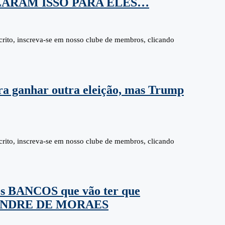
LARAM ISSO PARA ELES…
nscrito, inscreva-se em nosso clube de membros, clicando
ra ganhar outra eleição, mas Trump
nscrito, inscreva-se em nosso clube de membros, clicando
s BANCOS que vão ter que
ANDRE DE MORAES