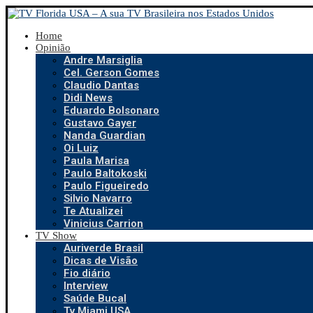
Home
Opinião
Andre Marsiglia
Cel. Gerson Gomes
Claudio Dantas
Didi News
Eduardo Bolsonaro
Gustavo Gayer
Nanda Guardian
Oi Luiz
Paula Marisa
Paulo Baltokoski
Paulo Figueiredo
Silvio Navarro
Te Atualizei
Vinicius Carrion
TV Show
Auriverde Brasil
Dicas de Visão
Fio diário
Interview
Saúde Bucal
Tv Miami USA