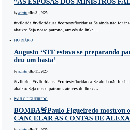
“AS ESPOSAS DOS MINISTROS FA
by
admin
julho 31, 2025
#tvflorida #tvfloridausa #cortestvfloridausa Se ainda não for i
abaixo: Seja nosso patrono, através do link: …
FIO DIÁRIO
Augusto ‘STF estava se preparando pa
deu um basta’
by
admin
julho 31, 2025
#tvflorida #tvfloridausa #cortestvfloridausa Se ainda não for i
abaixo: Seja nosso patrono, através do link: …
PAULO FIGUEIREDO
BOMBA🚨Paulo Figueiredo mostrou o
CANCELAR AS CONTAS DE ALEX
by
admin
julho 31, 2025