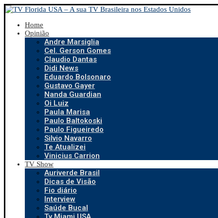
Home
Opinião
Andre Marsiglia
Cel. Gerson Gomes
Claudio Dantas
Didi News
Eduardo Bolsonaro
Gustavo Gayer
Nanda Guardian
Oi Luiz
Paula Marisa
Paulo Baltokoski
Paulo Figueiredo
Silvio Navarro
Te Atualizei
Vinicius Carrion
TV Show
Auriverde Brasil
Dicas de Visão
Fio diário
Interview
Saúde Bucal
Tv Miami USA