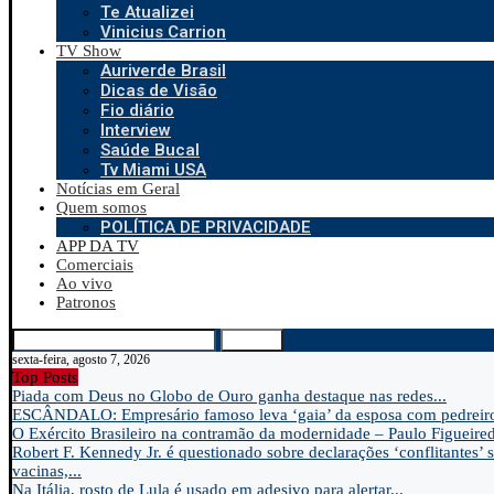
Te Atualizei
Vinicius Carrion
TV Show
Auriverde Brasil
Dicas de Visão
Fio diário
Interview
Saúde Bucal
Tv Miami USA
Notícias em Geral
Quem somos
POLÍTICA DE PRIVACIDADE
APP DA TV
Comerciais
Ao vivo
Patronos
Search
sexta-feira, agosto 7, 2026
Top Posts
Piada com Deus no Globo de Ouro ganha destaque nas redes...
ESCÂNDALO: Empresário famoso leva ‘gaia’ da esposa com pedreir
O Exército Brasileiro na contramão da modernidade – Paulo Figueire
Robert F. Kennedy Jr. é questionado sobre declarações ‘conflitantes’ 
vacinas,...
Na Itália, rosto de Lula é usado em adesivo para alertar...