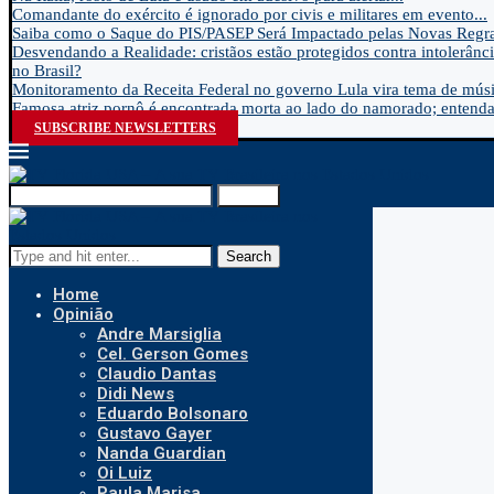
Comandante do exército é ignorado por civis e militares em evento...
Saiba como o Saque do PIS/PASEP Será Impactado pelas Novas Regra
Desvendando a Realidade: cristãos estão protegidos contra intolerânci
no Brasil?
Monitoramento da Receita Federal no governo Lula vira tema de músic
Famosa atriz pornô é encontrada morta ao lado do namorado; entenda.
SUBSCRIBE NEWSLETTERS
Search
Search
Home
Opinião
Andre Marsiglia
Cel. Gerson Gomes
Claudio Dantas
Didi News
Eduardo Bolsonaro
Gustavo Gayer
Nanda Guardian
Oi Luiz
Paula Marisa