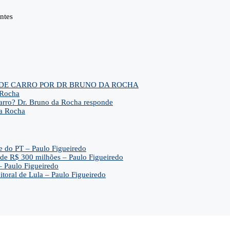
ntes
 DE CARRO POR DR BRUNO DA ROCHA
 Rocha
arro? Dr. Bruno da Rocha responde
da Rocha
e do PT – Paulo Figueiredo
de R$ 300 milhões – Paulo Figueiredo
– Paulo Figueiredo
toral de Lula – Paulo Figueiredo