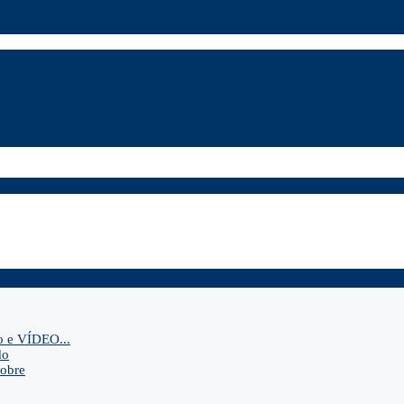
o e VÍDEO...
do
sobre