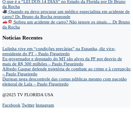
O que é a “LEI DOS 14 DIAS” no Estado da Florida por Dr Bruno
da Rocha
Quando eu devo procurar um médico especialista em acidente de
carro? Dr. Bruno da Rocha responde
Sofreu um acidente de carro? Não ignore os sinais… Dr Bruno
da Rocha
Noticias Recentes
Lulinha vive em “condições precárias” na Espanha, diz vice-
presidente do PT – Paulo Figueiredo
Ex-governador e deputado do MT são alvos da PF por desvio de
mais de R$ 300 milhões – Paulo Figueiredo
Alfredo Gaspar defende trajetória de combate ao crime e à corrupção
– Paulo Figueiredo
Durigan nega descontrole das contas públicas mesmo com pacotão
eleitoral de Lula – Paulo Figueiredo
@2025 TV FLORIDA USA
Facebook
Twitter
Instagram
Home
Opinião
Andre Marsiglia