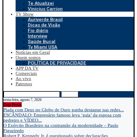
Te Atualizei
Vinicius Carrion
TV Show
Auriverde Brasil
Dicas de Visão
Fio diário
Interview
Saúde Bucal
Tv Miami USA
Notícias em Geral
Quem somos
POLÍTICA DE PRIVACIDADE
APP DA TV
Comerciais
Ao vivo
Patronos
Search
sexta-feira, agosto 7, 2026
Top Posts
Piada com Deus no Globo de Ouro ganha destaque nas redes...
ESCÂNDALO: Empresário famoso leva ‘gaia’ da esposa com
pedreiro e VÍDEO...
O Exército Brasileiro na contramão da modernidade – Paulo
Figueiredo
Robert F. Kennedy Jr. é questionado sobre declarações