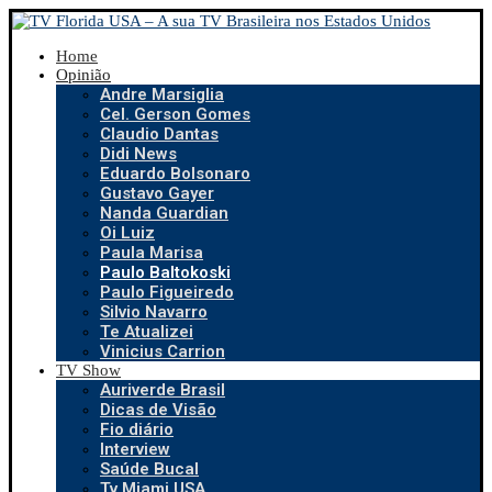
Home
Opinião
Andre Marsiglia
Cel. Gerson Gomes
Claudio Dantas
Didi News
Eduardo Bolsonaro
Gustavo Gayer
Nanda Guardian
Oi Luiz
Paula Marisa
Paulo Baltokoski
Paulo Figueiredo
Silvio Navarro
Te Atualizei
Vinicius Carrion
TV Show
Auriverde Brasil
Dicas de Visão
Fio diário
Interview
Saúde Bucal
Tv Miami USA