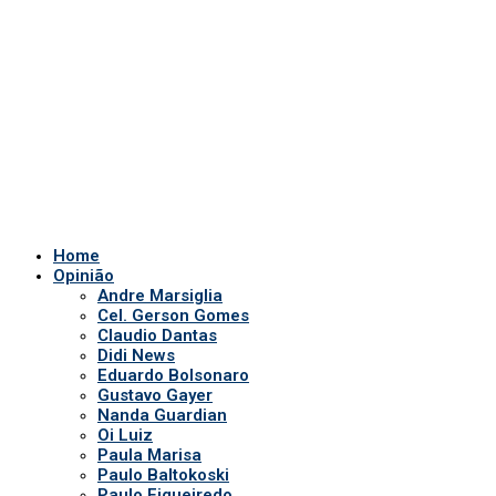
Cel. Gerson Gomes
Claudio Dantas
Didi News
Eduardo Bolsonaro
Gustavo Gayer
Nanda Guardian
Oi Luiz
Paula Marisa
Paulo Baltokoski
Paulo Figueiredo
Silvio Navarro
Te Atualizei
Vinicius Carrion
TV Show
Auriverde Brasil
Dicas de Visão
Fio diário
Interview
Saúde Bucal
Tv Miami USA
Notícias em Geral
Quem somos
POLÍTICA DE PRIVACIDADE
APP DA TV
Comerciais