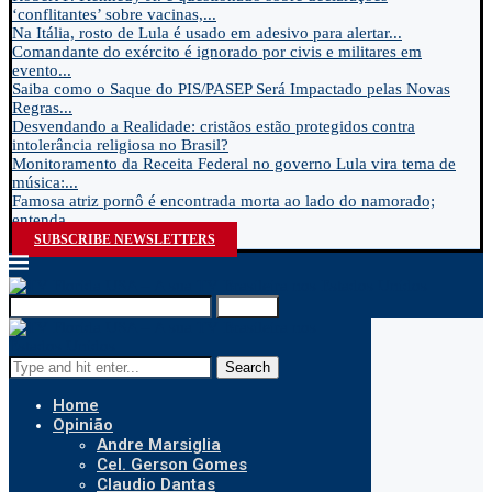
‘conflitantes’ sobre vacinas,...
Na Itália, rosto de Lula é usado em adesivo para alertar...
Comandante do exército é ignorado por civis e militares em
evento...
Saiba como o Saque do PIS/PASEP Será Impactado pelas Novas
Regras...
Desvendando a Realidade: cristãos estão protegidos contra
intolerância religiosa no Brasil?
Monitoramento da Receita Federal no governo Lula vira tema de
música:...
Famosa atriz pornô é encontrada morta ao lado do namorado;
entenda...
SUBSCRIBE NEWSLETTERS
Search
Search
Home
Opinião
Andre Marsiglia
Cel. Gerson Gomes
Claudio Dantas