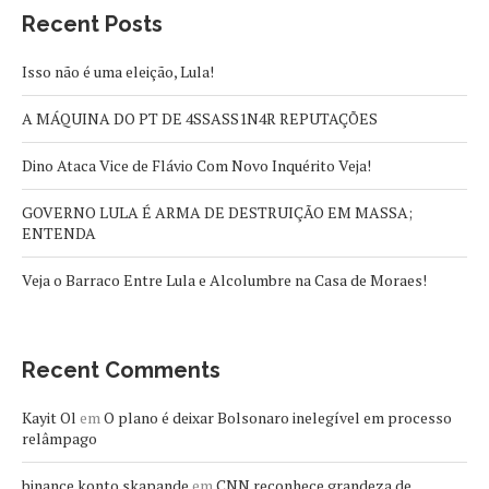
Recent Posts
Isso não é uma eleição, Lula!
A MÁQUINA DO PT DE 4SSASS1N4R REPUTAÇÕES
Dino Ataca Vice de Flávio Com Novo Inquérito Veja!
GOVERNO LULA É ARMA DE DESTRUIÇÃO EM MASSA;
ENTENDA
Veja o Barraco Entre Lula e Alcolumbre na Casa de Moraes!
Recent Comments
Kayit Ol
em
O plano é deixar Bolsonaro inelegível em processo
relâmpago
binance konto skapande
em
CNN reconhece grandeza de