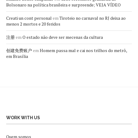
Bolsonaro na política brasileira e surpreende; VEJA VÍDEO
Creati un cont personal
em
Tiroteio no carnaval no RJ deixa ao
menos 2 mortos e 20 feridos
注册
em
O estado não deve ser mecenas da cultura
创建免费账户
em
Homem passa mal e cai nos trilhos do metrô,
em Brasília
WORK WITH US
Quem somos