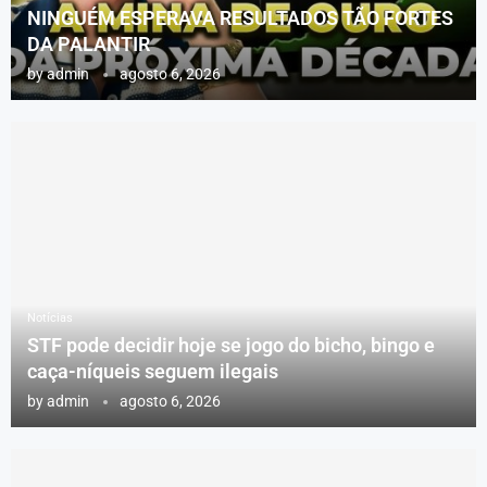
NINGUÉM ESPERAVA RESULTADOS TÃO FORTES
DA PALANTIR
by
admin
agosto 6, 2026
Notícias
STF pode decidir hoje se jogo do bicho, bingo e
caça-níqueis seguem ilegais
by
admin
agosto 6, 2026