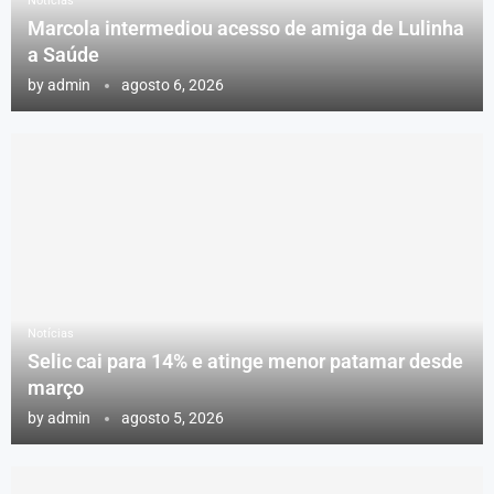
Notícias
Marcola intermediou acesso de amiga de Lulinha
a Saúde
by
admin
agosto 6, 2026
Notícias
Selic cai para 14% e atinge menor patamar desde
março
by
admin
agosto 5, 2026