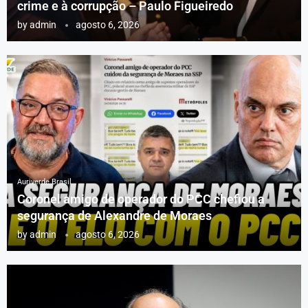
crime e à corrupção – Paulo Figueiredo
by
admin
agosto 6, 2026
Auriverde Brasil
Coronel amigo de operador do PCC chefiou a
segurança de Alexandre de Moraes
by
admin
agosto 6, 2026