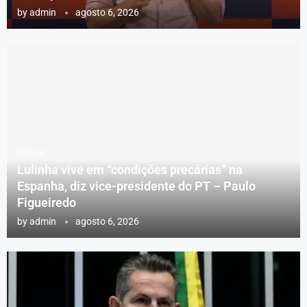
by
admin
agosto 6, 2026
Notícias
Lulinha vive em “condições precárias” na
Espanha, diz vice-presidente do PT – Paulo
Figueiredo
by
admin
agosto 6, 2026