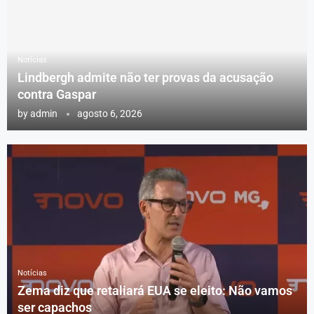
Notícias
Lindbergh admite não ter provas da acusação
contra Gaspar
by
admin
agosto 6, 2026
Notícias
Zema diz que retaliará EUA se eleito: Não vamos
ser capachos