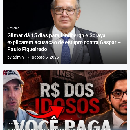
Notícias
Gilmar dá 15 dias para Lindbergh e Soraya
explicarem acusação de estupro contra Gaspar –
Paulo Figueiredo
by
admin
agosto 6, 2026
Fio diário