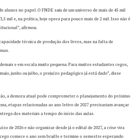
e alunos no papel. O FNDE saiu de um universo de mais de 45 mil
,5 mil e, na prática, hoje opera para pouco mais de 2 mil. Isso não é
itucional”, afirmou.
apacidade técnica de produção dos livros, mas na falta de
amas.
demais e em escala muito pequena. Para muitos estudantes cegos,
aio, junho ou julho, o prejuízo pedagógico já está dado”, disse
ação, a demora atual pode comprometer o planejamento do próximo
ama, etapas relacionadas ao ano letivo de 2027 precisariam avançar
entrega dos materiais a tempo do início das aulas.
zo de 2026 e não organizar desde já o edital de 2027, a crise vira
e cego comece o ano sem braille e termine o semestre esperando