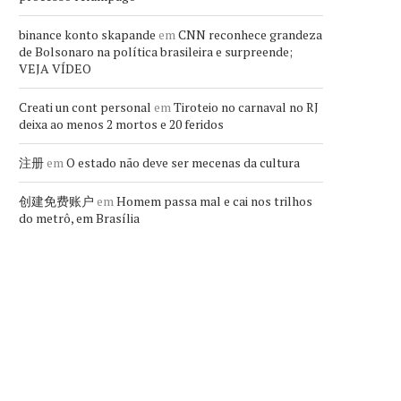
binance konto skapande
em
CNN reconhece grandeza
de Bolsonaro na política brasileira e surpreende;
VEJA VÍDEO
Creati un cont personal
em
Tiroteio no carnaval no RJ
deixa ao menos 2 mortos e 20 feridos
注册
em
O estado não deve ser mecenas da cultura
创建免费账户
em
Homem passa mal e cai nos trilhos
do metrô, em Brasília