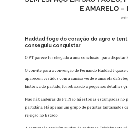
E AMARELO –
wri
Haddad foge do coração do agro e tenta
conseguiu conquistar
O PT parece ter chegado a uma conclusão: para disputar 
O convite para a convenção de Fernando Haddad é quase u
aparecem vestidos com a camisa verde e amarela da Seleção
histórica do partido, foi rebaixado a pequenos detalhes gr
Não há bandeiras do PT. Não há estrelas estampadas no pe
partidária. Há apenas um grupo de petistas fantasiados d
rejeição no Estado.
A convenção também mudou de endereço. Inicialmente plan