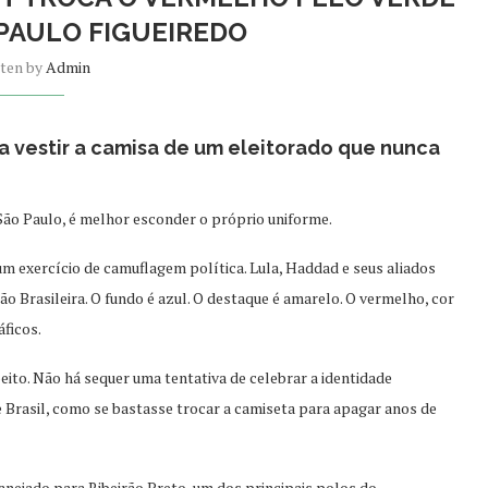
 PAULO FIGUEIREDO
tten by
Admin
 vestir a camisa de um eleitorado que nunca
São Paulo, é melhor esconder o próprio uniforme.
m exercício de camuflagem política. Lula, Haddad e seus aliados
 Brasileira. O fundo é azul. O destaque é amarelo. O vermelho, cor
áficos.
ito. Não há sequer uma tentativa de celebrar a identidade
e Brasil, como se bastasse trocar a camiseta para apagar anos de
ejado para Ribeirão Preto, um dos principais polos do