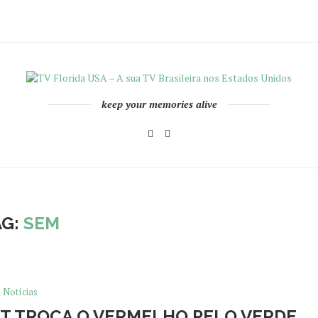
keep your memories alive
AG:
SEM
Notícias
PT TROCA O VERMELHO PELO VERDE