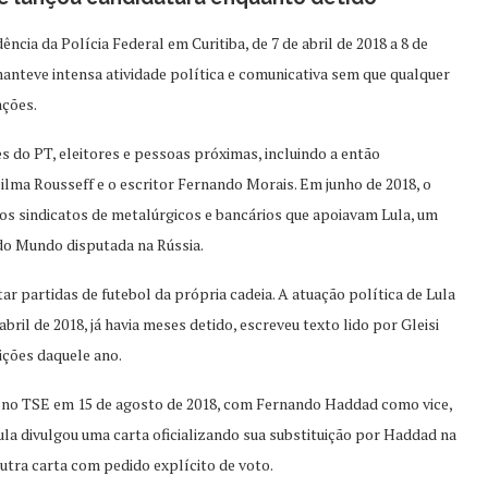
cia da Polícia Federal em Curitiba, de 7 de abril de 2018 a 8 de
manteve intensa atividade política e comunicativa sem que qualquer
ações.
es do PT, eleitores e pessoas próximas, incluindo a então
ilma Rousseff e o escritor Fernando Morais. Em junho de 2018, o
 aos sindicatos de metalúrgicos e bancários que apoiavam Lula, um
do Mundo disputada na Rússia.
ar partidas de futebol da própria cadeia. A atuação política de Lula
il de 2018, já havia meses detido, escreveu texto lido por Gleisi
ições daquele ano.
ia no TSE em 15 de agosto de 2018, com Fernando Haddad como vice,
la divulgou uma carta oficializando sua substituição por Haddad na
outra carta com pedido explícito de voto.