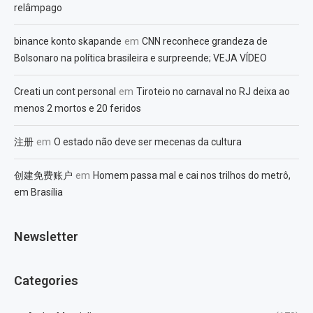
relâmpago
em
binance konto skapande
CNN reconhece grandeza de
Bolsonaro na política brasileira e surpreende; VEJA VÍDEO
em
Creati un cont personal
Tiroteio no carnaval no RJ deixa ao
menos 2 mortos e 20 feridos
em
注册
O estado não deve ser mecenas da cultura
em
创建免费账户
Homem passa mal e cai nos trilhos do metrô,
em Brasília
Newsletter
Categories