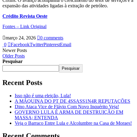
Cofins. O avanço acompanha o crescimento do setor de serviços e a
expansão das atividades ligadas à extração de petróleo.
Crédito Revista Oeste
Fontes – Link Original
março 24, 2026
0 comments
0
Facebook
Twitter
Pinterest
Email
Newer Posts
Older Posts
Pesquisar
Pesquisar
Recent Posts
Isso não é uma eleição, Lula!
A MÁQUINA DO PT DE 4SSASS1N4R REPUTAÇÕES
Dino Ataca Vice de Flávio Com Novo Inquérito Veja!
GOVERNO LULA É ARMA DE DESTRUIÇÃO EM
MASSA; ENTENDA
Veja o Barraco Entre Lula e Alcolumbre na Casa de Moraes!
Recent Comments