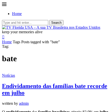
Home
Search
keep your memories alive
Home
Tags
Posts tagged with "bate"
Tag:
bate
Notícias
Endividamento das famílias bate recorde
em julho
written by
admin
O
endividamento
das
famílias brasileiras
atingiu 82,0% em
julho
,