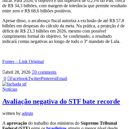
fiscal. Para 2026, o objetivo é um superávit de 0,25% do PIB, cerca
de R$ 34,3 bilhões, com margem de tolerância que permite resultado
entre zero e R$ 68,6 bilhões positivos.
Apesar disso, o arcabouço fiscal autoriza a exclusão de até R$ 57,8
bilhões em despesas do cálculo da meta. Na prática, a projeção é de
déficit de R$ 23,3 bilhões em 2026, mesmo com possível
cumprimento formal do objetivo. Se confirmado, o resultado
indicará contas negativas ao longo de todo o 3º mandato de Lula.
Fontes – Link Original
abril 28, 2026
0 comments
0
Facebook
Twitter
Pinterest
Email
Notícias
Avaliação negativa do STF bate recorde
written by
admin
A
aprovação
do trabalho dos ministros do
Supremo Tribunal
Federal (STF)
entre os
brasileiros
atingiu o menor nível desde