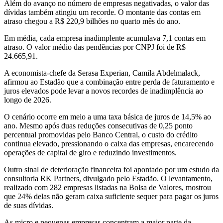
Além do avanço no número de empresas negativadas, o valor das
dívidas também atingiu um recorde. O montante das contas em
atraso chegou a R$ 220,9 bilhões no quarto mês do ano.
Em média, cada empresa inadimplente acumulava 7,1 contas em
atraso. O valor médio das pendências por CNPJ foi de R$
24.665,91.
A economista-chefe da Serasa Experian, Camila Abdelmalack,
afirmou ao Estadão que a combinação entre perda de faturamento e
juros elevados pode levar a novos recordes de inadimplência ao
longo de 2026.
O cenário ocorre em meio a uma taxa básica de juros de 14,5% ao
ano. Mesmo após duas reduções consecutivas de 0,25 ponto
percentual promovidas pelo Banco Central, o custo do crédito
continua elevado, pressionando o caixa das empresas, encarecendo
operações de capital de giro e reduzindo investimentos.
Outro sinal de deterioração financeira foi apontado por um estudo da
consultoria RK Partners, divulgado pelo Estadão. O levantamento,
realizado com 282 empresas listadas na Bolsa de Valores, mostrou
que 24% delas não geram caixa suficiente sequer para pagar os juros
de suas dívidas.
As micro e pequenas empresas concentram a maior parte da