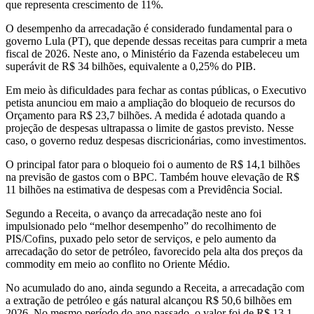
que representa crescimento de 11%.
O desempenho da arrecadação é considerado fundamental para o
governo Lula (PT), que depende dessas receitas para cumprir a meta
fiscal de 2026. Neste ano, o Ministério da Fazenda estabeleceu um
superávit de R$ 34 bilhões, equivalente a 0,25% do PIB.
Em meio às dificuldades para fechar as contas públicas, o Executivo
petista anunciou em maio a ampliação do bloqueio de recursos do
Orçamento para R$ 23,7 bilhões. A medida é adotada quando a
projeção de despesas ultrapassa o limite de gastos previsto. Nesse
caso, o governo reduz despesas discricionárias, como investimentos.
O principal fator para o bloqueio foi o aumento de R$ 14,1 bilhões
na previsão de gastos com o BPC. Também houve elevação de R$
11 bilhões na estimativa de despesas com a Previdência Social.
Segundo a Receita, o avanço da arrecadação neste ano foi
impulsionado pelo “melhor desempenho” do recolhimento de
PIS/Cofins, puxado pelo setor de serviços, e pelo aumento da
arrecadação do setor de petróleo, favorecido pela alta dos preços da
commodity em meio ao conflito no Oriente Médio.
No acumulado do ano, ainda segundo a Receita, a arrecadação com
a extração de petróleo e gás natural alcançou R$ 50,6 bilhões em
2026. No mesmo período do ano passado, o valor foi de R$ 13,1