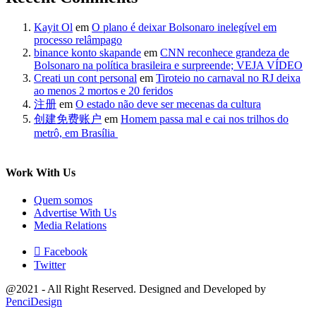
Kayit Ol
em
O plano é deixar Bolsonaro inelegível em
processo relâmpago
binance konto skapande
em
CNN reconhece grandeza de
Bolsonaro na política brasileira e surpreende; VEJA VÍDEO
Creati un cont personal
em
Tiroteio no carnaval no RJ deixa
ao menos 2 mortos e 20 feridos
注册
em
O estado não deve ser mecenas da cultura
创建免费账户
em
Homem passa mal e cai nos trilhos do
metrô, em Brasília
Work With Us
Quem somos
Advertise With Us
Media Relations
Facebook
Twitter
@2021 - All Right Reserved. Designed and Developed by
PenciDesign