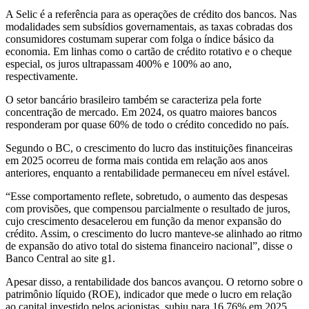
A Selic é a referência para as operações de crédito dos bancos. Nas
modalidades sem subsídios governamentais, as taxas cobradas dos
consumidores costumam superar com folga o índice básico da
economia. Em linhas como o cartão de crédito rotativo e o cheque
especial, os juros ultrapassam 400% e 100% ao ano,
respectivamente.
O setor bancário brasileiro também se caracteriza pela forte
concentração de mercado. Em 2024, os quatro maiores bancos
responderam por quase 60% de todo o crédito concedido no país.
Segundo o BC, o crescimento do lucro das instituições financeiras
em 2025 ocorreu de forma mais contida em relação aos anos
anteriores, enquanto a rentabilidade permaneceu em nível estável.
“Esse comportamento reflete, sobretudo, o aumento das despesas
com provisões, que compensou parcialmente o resultado de juros,
cujo crescimento desacelerou em função da menor expansão do
crédito. Assim, o crescimento do lucro manteve-se alinhado ao ritmo
de expansão do ativo total do sistema financeiro nacional”, disse o
Banco Central ao site g1.
Apesar disso, a rentabilidade dos bancos avançou. O retorno sobre o
patrimônio líquido (ROE), indicador que mede o lucro em relação
ao capital investido pelos acionistas, subiu para 16,76% em 2025.