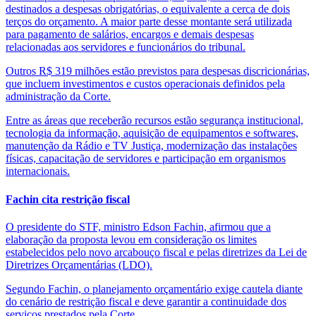
destinados a despesas obrigatórias, o equivalente a cerca de dois
terços do orçamento. A maior parte desse montante será utilizada
para pagamento de salários, encargos e demais despesas
relacionadas aos servidores e funcionários do tribunal.
Outros R$ 319 milhões estão previstos para despesas discricionárias,
que incluem investimentos e custos operacionais definidos pela
administração da Corte.
Entre as áreas que receberão recursos estão segurança institucional,
tecnologia da informação, aquisição de equipamentos e softwares,
manutenção da Rádio e TV Justiça, modernização das instalações
físicas, capacitação de servidores e participação em organismos
internacionais.
Fachin cita restrição fiscal
O presidente do STF, ministro Edson Fachin, afirmou que a
elaboração da proposta levou em consideração os limites
estabelecidos pelo novo arcabouço fiscal e pelas diretrizes da Lei de
Diretrizes Orçamentárias (LDO).
Segundo Fachin, o planejamento orçamentário exige cautela diante
do cenário de restrição fiscal e deve garantir a continuidade dos
serviços prestados pela Corte.