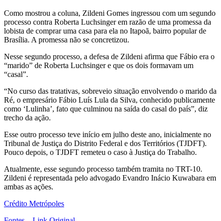
Como mostrou a coluna, Zildeni Gomes ingressou com um segundo
processo contra Roberta Luchsinger em razão de uma promessa da
lobista de comprar uma casa para ela no Itapoã, bairro popular de
Brasília. A promessa não se concretizou.
Nesse segundo processo, a defesa de Zildeni afirma que Fábio era o
“marido” de Roberta Luchsinger e que os dois formavam um
“casal”.
“No curso das tratativas, sobreveio situação envolvendo o marido da
Ré, o empresário Fábio Luís Lula da Silva, conhecido publicamente
como ‘Lulinha’, fato que culminou na saída do casal do país”, diz
trecho da ação.
Esse outro processo teve início em julho deste ano, inicialmente no
Tribunal de Justiça do Distrito Federal e dos Territórios (TJDFT).
Pouco depois, o TJDFT remeteu o caso à Justiça do Trabalho.
Atualmente, esse segundo processo também tramita no TRT-10.
Zildeni é representada pelo advogado Evandro Inácio Kuwabara em
ambas as ações.
Crédito Metrópoles
Fontes – Link Original