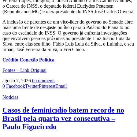
Ferreira Lopes, foragido, o lobista Antônio Carlos Camilo Antunes,
o Careca do INSS, o deputado federal Euclydes Pettersen
(Republicanos-MG) e o ex-presidente do INSS José Carlos Oliveira.
A inclusão de parentes de um vice-líder do governo no Senado abre
mais uma frente de desgaste político para o Palácio do Planalto no
caso do escândalo do INSS. O governo já enfrenta investigações
que envolvem pessoas próximas ao presidente Luiz Inácio Lula da
Silva, entre elas seu filho, Fábio Luís Lula da Silva, o Lulinha, e seu
irmão, José Ferreira da Silva, o Frei Chico.
Crédito Conexão Política
Fontes – Link Original
agosto 7, 2026
0 comments
0
Facebook
Twitter
Pinterest
Email
Notícias
Casos de feminicídio batem recorde no
Brasil pela quarta vez consecutiva –
Paulo Figueiredo