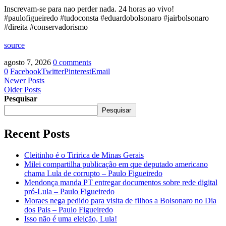
Inscrevam-se para nao perder nada. 24 horas ao vivo!
#paulofigueiredo #tudoconsta #eduardobolsonaro #jairbolsonaro
#direita #conservadorismo
source
agosto 7, 2026
0 comments
0
Facebook
Twitter
Pinterest
Email
Newer Posts
Older Posts
Pesquisar
Pesquisar
Recent Posts
Cleitinho é o Tiririca de Minas Gerais
Milei compartilha publicação em que deputado americano
chama Lula de corrupto – Paulo Figueiredo
Mendonça manda PT entregar documentos sobre rede digital
pró-Lula – Paulo Figueiredo
Moraes nega pedido para visita de filhos a Bolsonaro no Dia
dos Pais – Paulo Figueiredo
Isso não é uma eleição, Lula!