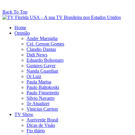
Back To Top
Home
Opinião
Andre Marsiglia
Cel. Gerson Gomes
Claudio Dantas
Didi News
Eduardo Bolsonaro
Gustavo Gayer
Nanda Guardian
Oi Luiz
Paula Marisa
Paulo Baltokoski
Paulo Figueiredo
Silvio Navarro
Te Atualizei
Vinicius Carrion
TV Show
Auriverde Brasil
Dicas de Visão
Fio diário