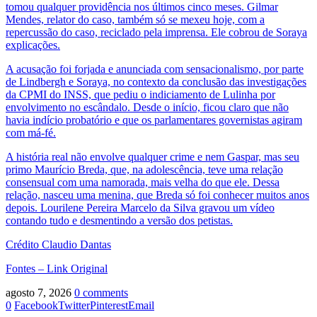
tomou qualquer providência nos últimos cinco meses. Gilmar
Mendes, relator do caso, também só se mexeu hoje, com a
repercussão do caso, reciclado pela imprensa. Ele cobrou de Soraya
explicações.
A acusação foi forjada e anunciada com sensacionalismo, por parte
de Lindbergh e Soraya, no contexto da conclusão das investigações
da CPMI do INSS, que pediu o indiciamento de Lulinha por
envolvimento no escândalo. Desde o início, ficou claro que não
havia indício probatório e que os parlamentares governistas agiram
com má-fé.
A história real não envolve qualquer crime e nem Gaspar, mas seu
primo Maurício Breda, que, na adolescência, teve uma relação
consensual com uma namorada, mais velha do que ele. Dessa
relação, nasceu uma menina, que Breda só foi conhecer muitos anos
depois. Lourilene Pereira Marcelo da Silva gravou um vídeo
contando tudo e desmentindo a versão dos petistas.
Crédito Claudio Dantas
Fontes – Link Original
agosto 7, 2026
0 comments
0
Facebook
Twitter
Pinterest
Email