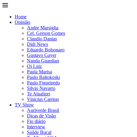
Home
Opinião
Andre Marsiglia
Cel. Gerson Gomes
Claudio Dantas
Didi News
Eduardo Bolsonaro
Gustavo Gayer
Nanda Guardian
Oi Luiz
Paula Marisa
Paulo Baltokoski
Paulo Figueiredo
Silvio Navarro
Te Atualizei
Vinicius Carrion
TV Show
Auriverde Brasil
Dicas de Visão
Fio diário
Interview
Saúde Bucal