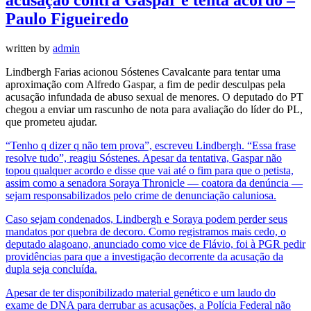
Paulo Figueiredo
written by
admin
Lindbergh Farias acionou Sóstenes Cavalcante para tentar uma
aproximação com Alfredo Gaspar, a fim de pedir desculpas pela
acusação infundada de abuso sexual de menores. O deputado do PT
chegou a enviar um rascunho de nota para avaliação do líder do PL,
que prometeu ajudar.
“Tenho q dizer q não tem prova”, escreveu Lindbergh. “Essa frase
resolve tudo”, reagiu Sóstenes. Apesar da tentativa, Gaspar não
topou qualquer acordo e disse que vai até o fim para que o petista,
assim como a senadora Soraya Thronicle — coatora da denúncia —
sejam responsabilizados pelo crime de denunciação caluniosa.
Caso sejam condenados, Lindbergh e Soraya podem perder seus
mandatos por quebra de decoro. Como registramos mais cedo, o
deputado alagoano, anunciado como vice de Flávio, foi à PGR pedir
providências para que a investigação decorrente da acusação da
dupla seja concluída.
Apesar de ter disponibilizado material genético e um laudo do
exame de DNA para derrubar as acusações, a Polícia Federal não