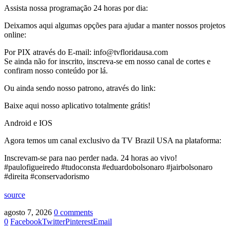
Assista nossa programação 24 horas por dia:
Deixamos aqui algumas opções para ajudar a manter nossos projetos
online:
Por PIX através do E-mail: info@tvfloridausa.com
Se ainda não for inscrito, inscreva-se em nosso canal de cortes e
confiram nosso conteúdo por lá.
Ou ainda sendo nosso patrono, através do link:
Baixe aqui nosso aplicativo totalmente grátis!
Android e IOS
Agora temos um canal exclusivo da TV Brazil USA na plataforma:
Inscrevam-se para nao perder nada. 24 horas ao vivo!
#paulofigueiredo #tudoconsta #eduardobolsonaro #jairbolsonaro
#direita #conservadorismo
source
agosto 7, 2026
0 comments
0
Facebook
Twitter
Pinterest
Email