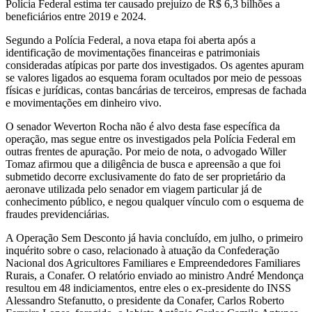
Polícia Federal estima ter causado prejuízo de R$ 6,3 bilhões a
beneficiários entre 2019 e 2024.
Segundo a Polícia Federal, a nova etapa foi aberta após a
identificação de movimentações financeiras e patrimoniais
consideradas atípicas por parte dos investigados. Os agentes apuram
se valores ligados ao esquema foram ocultados por meio de pessoas
físicas e jurídicas, contas bancárias de terceiros, empresas de fachada
e movimentações em dinheiro vivo.
O senador Weverton Rocha não é alvo desta fase específica da
operação, mas segue entre os investigados pela Polícia Federal em
outras frentes de apuração. Por meio de nota, o advogado Willer
Tomaz afirmou que a diligência de busca e apreensão a que foi
submetido decorre exclusivamente do fato de ser proprietário da
aeronave utilizada pelo senador em viagem particular já de
conhecimento público, e negou qualquer vínculo com o esquema de
fraudes previdenciárias.
A Operação Sem Desconto já havia concluído, em julho, o primeiro
inquérito sobre o caso, relacionado à atuação da Confederação
Nacional dos Agricultores Familiares e Empreendedores Familiares
Rurais, a Conafer. O relatório enviado ao ministro André Mendonça
resultou em 48 indiciamentos, entre eles o ex-presidente do INSS
Alessandro Stefanutto, o presidente da Conafer, Carlos Roberto