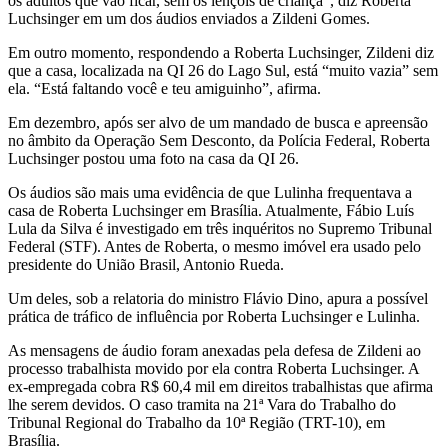
os adultos que vão ficar, sem os lençóis de criança”, diz Roberta
Luchsinger em um dos áudios enviados a Zildeni Gomes.
Em outro momento, respondendo a Roberta Luchsinger, Zildeni diz
que a casa, localizada na QI 26 do Lago Sul, está “muito vazia” sem
ela. “Está faltando você e teu amiguinho”, afirma.
Em dezembro, após ser alvo de um mandado de busca e apreensão
no âmbito da Operação Sem Desconto, da Polícia Federal, Roberta
Luchsinger postou uma foto na casa da QI 26.
Os áudios são mais uma evidência de que Lulinha frequentava a
casa de Roberta Luchsinger em Brasília. Atualmente, Fábio Luís
Lula da Silva é investigado em três inquéritos no Supremo Tribunal
Federal (STF). Antes de Roberta, o mesmo imóvel era usado pelo
presidente do União Brasil, Antonio Rueda.
Um deles, sob a relatoria do ministro Flávio Dino, apura a possível
prática de tráfico de influência por Roberta Luchsinger e Lulinha.
As mensagens de áudio foram anexadas pela defesa de Zildeni ao
processo trabalhista movido por ela contra Roberta Luchsinger. A
ex-empregada cobra R$ 60,4 mil em direitos trabalhistas que afirma
lhe serem devidos. O caso tramita na 21ª Vara do Trabalho do
Tribunal Regional do Trabalho da 10ª Região (TRT-10), em
Brasília.