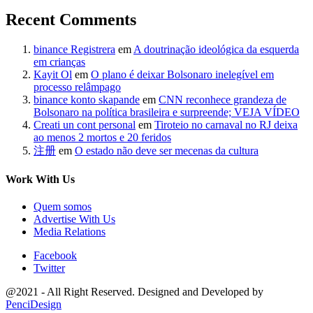
Recent Comments
binance Registrera
em
A doutrinação ideológica da esquerda
em crianças
Kayit Ol
em
O plano é deixar Bolsonaro inelegível em
processo relâmpago
binance konto skapande
em
CNN reconhece grandeza de
Bolsonaro na política brasileira e surpreende; VEJA VÍDEO
Creati un cont personal
em
Tiroteio no carnaval no RJ deixa
ao menos 2 mortos e 20 feridos
注册
em
O estado não deve ser mecenas da cultura
Work With Us
Quem somos
Advertise With Us
Media Relations
Facebook
Twitter
@2021 - All Right Reserved. Designed and Developed by
PenciDesign