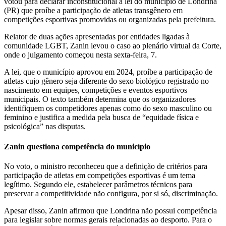
votou para declarar inconstitucional a lei do município de Londrina
(PR) que proíbe a participação de atletas transgênero em
competições esportivas promovidas ou organizadas pela prefeitura.
Relator de duas ações apresentadas por entidades ligadas à
comunidade LGBT, Zanin levou o caso ao plenário virtual da Corte,
onde o julgamento começou nesta sexta-feira, 7.
A lei, que o município aprovou em 2024, proíbe a participação de
atletas cujo gênero seja diferente do sexo biológico registrado no
nascimento em equipes, competições e eventos esportivos
municipais. O texto também determina que os organizadores
identifiquem os competidores apenas como do sexo masculino ou
feminino e justifica a medida pela busca de “equidade física e
psicológica” nas disputas.
Zanin questiona competência do município
No voto, o ministro reconheceu que a definição de critérios para
participação de atletas em competições esportivas é um tema
legítimo. Segundo ele, estabelecer parâmetros técnicos para
preservar a competitividade não configura, por si só, discriminação.
Apesar disso, Zanin afirmou que Londrina não possui competência
para legislar sobre normas gerais relacionadas ao desporto. Para o