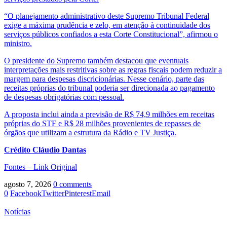
“O planejamento administrativo deste Supremo Tribunal Federal
exige a máxima prudência e zelo, em atenção à continuidade dos
serviços públicos confiados a esta Corte Constitucional”, afirmou o
ministro.
O presidente do Supremo também destacou que eventuais
interpretações mais restritivas sobre as regras fiscais podem reduzir a
margem para despesas discricionárias. Nesse cenário, parte das
receitas próprias do tribunal poderia ser direcionada ao pagamento
de despesas obrigatórias com pessoal.
A proposta inclui ainda a previsão de R$ 74,9 milhões em receitas
próprias do STF e R$ 28 milhões provenientes de repasses de
órgãos que utilizam a estrutura da Rádio e TV Justiça.
Crédito Cláudio Dantas
Fontes – Link Original
agosto 7, 2026
0 comments
0
Facebook
Twitter
Pinterest
Email
Notícias