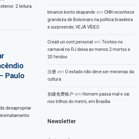
erior. 2 leitura
em
binance konto skapande
CNN reconhece
grandeza de Bolsonaro na política brasileira
e surpreende; VEJA VÍDEO
em
Creati un cont personal
Tiroteio no
carnaval no RJ deixa ao menos 2 mortos e
ar
20 feridos
ncêndio
em
注册
O estado não deve ser mecenas da
– Paulo
cultura
em
创建免费账户
Homem passa mal e cai
nos trilhos do metrô, em Brasília
da desapropriar
e desmatamento
Newsletter