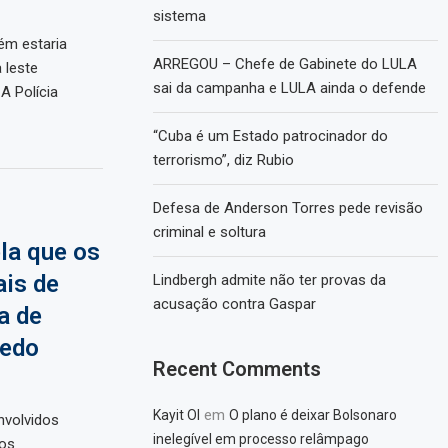
sistema
ém estaria
ARREGOU – Chefe de Gabinete do LULA
 leste
sai da campanha e LULA ainda o defende
A Polícia
“Cuba é um Estado patrocinador do
terrorismo”, diz Rubio
Defesa de Anderson Torres pede revisão
criminal e soltura
la que os
is de
Lindbergh admite não ter provas da
acusação contra Gaspar
a de
redo
Recent Comments
em
Kayit Ol
O plano é deixar Bolsonaro
nvolvidos
inelegível em processo relâmpago
dos