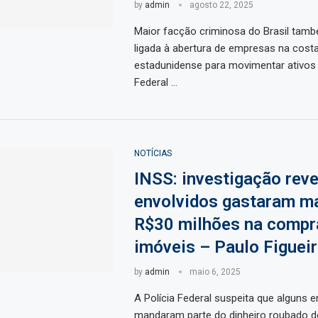
by
admin
agosto 22, 2025
Maior facção criminosa do Brasil tamb
ligada à abertura de empresas na costa
estadunidense para movimentar ativos 
Federal …
NOTÍCIAS
INSS: investigação reve
envolvidos gastaram ma
R$30 milhões na compr
imóveis – Paulo Figuei
by
admin
maio 6, 2025
A Polícia Federal suspeita que alguns e
mandaram parte do dinheiro roubado 