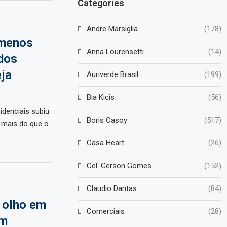
Categories
Andre Marsiglia
(178)
 menos
Anna Lourensetti
(14)
dos
eja
Auriverde Brasil
(199)
Bia Kicis
(56)
idenciais subiu
Boris Casoy
(517)
 mais do que o
Casa Heart
(26)
Cel. Gerson Gomes
(152)
Claudio Dantas
(84)
e olho em
Comerciais
(28)
am