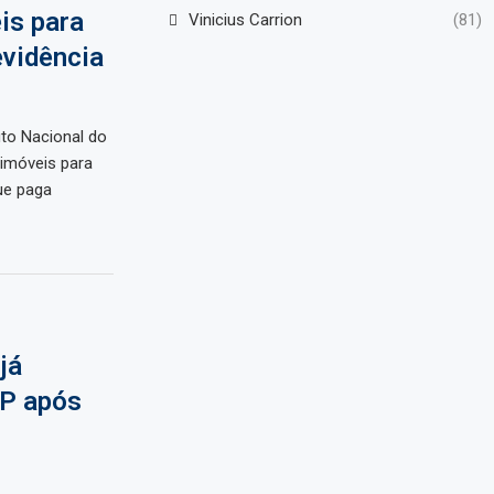
is para
Vinicius Carrion
(81)
evidência
uto Nacional do
 imóveis para
ue paga
já
P após