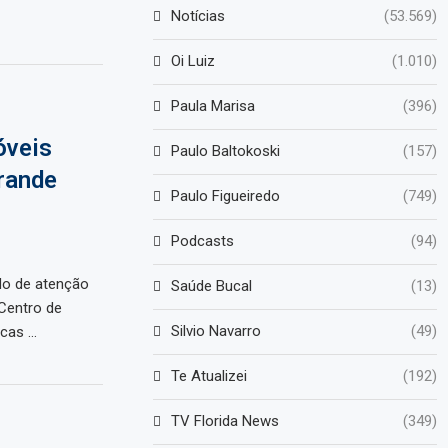
Notícias
(53.569)
Oi Luiz
(1.010)
Paula Marisa
(396)
óveis
Paulo Baltokoski
(157)
rande
Paulo Figueiredo
(749)
Podcasts
(94)
do de atenção
Saúde Bucal
(13)
Centro de
Silvio Navarro
(49)
icas …
Te Atualizei
(192)
TV Florida News
(349)