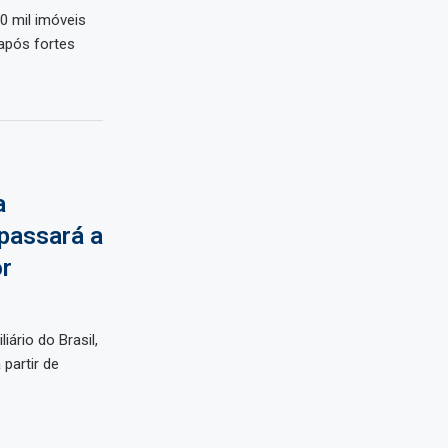
0 mil imóveis
após fortes
a
 passará a
or
iário do Brasil,
 partir de