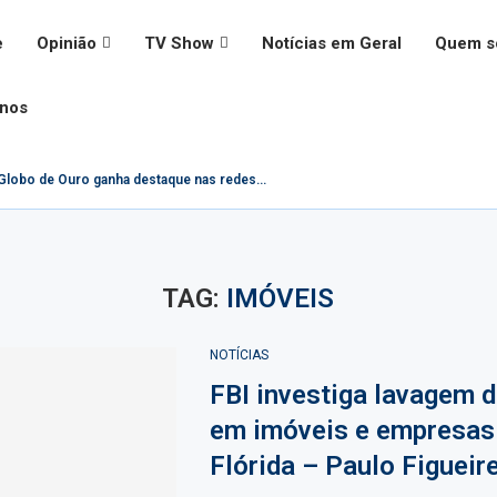
e
Opinião
TV Show
Notícias em Geral
Quem 
onos
lobo de Ouro ganha destaque nas redes...
TAG:
IMÓVEIS
NOTÍCIAS
FBI investiga lavagem 
em imóveis e empresas
Flórida – Paulo Figueir