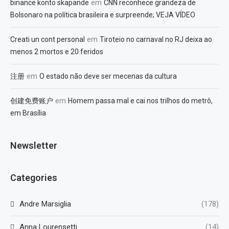
em
binance konto skapande
CNN reconhece grandeza de
Bolsonaro na política brasileira e surpreende; VEJA VÍDEO
em
Creati un cont personal
Tiroteio no carnaval no RJ deixa ao
menos 2 mortos e 20 feridos
em
注册
O estado não deve ser mecenas da cultura
em
创建免费账户
Homem passa mal e cai nos trilhos do metrô,
em Brasília
Newsletter
Categories
Andre Marsiglia
(178)
Anna Lourensetti
(14)