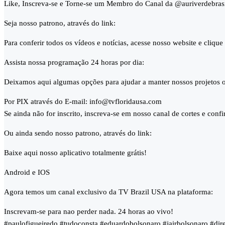
Like, Inscreva-se e Torne-se um Membro do Canal da @auriverdebras
Seja nosso patrono, através do link:
Para conferir todos os vídeos e notícias, acesse nosso website e cliqu
Assista nossa programação 24 horas por dia:
Deixamos aqui algumas opções para ajudar a manter nossos projetos o
Por PIX através do E-mail: info@tvfloridausa.com
Se ainda não for inscrito, inscreva-se em nosso canal de cortes e conf
Ou ainda sendo nosso patrono, através do link:
Baixe aqui nosso aplicativo totalmente grátis!
Android e IOS
Agora temos um canal exclusivo da TV Brazil USA na plataforma:
Inscrevam-se para nao perder nada. 24 horas ao vivo!
#paulofigueiredo #tudoconsta #eduardobolsonaro #jairbolsonaro #dir