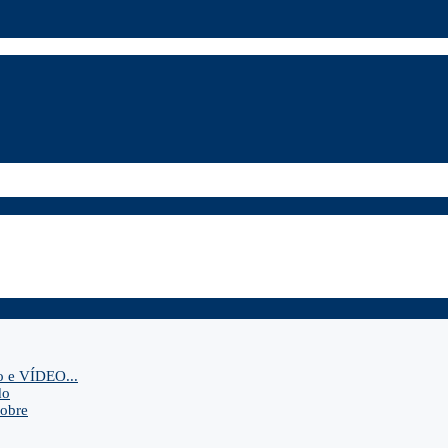
o e VÍDEO...
do
sobre