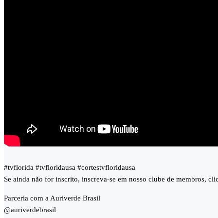
#tvflorida #tvfloridausa #cortestvfloridausa
Se ainda não for inscrito, inscreva-se em nosso clube de membros, cl
Parceria com a Auriverde Brasil
@auriverdebrasil