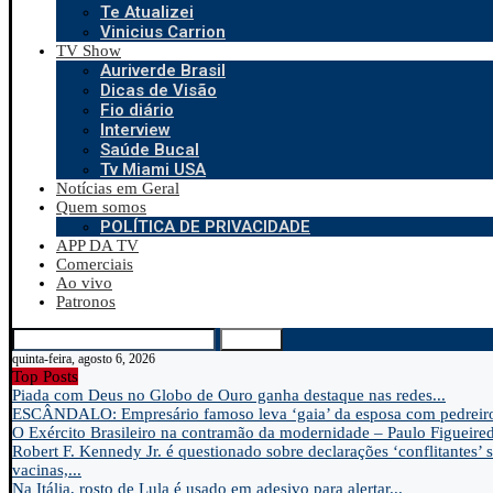
Te Atualizei
Vinicius Carrion
TV Show
Auriverde Brasil
Dicas de Visão
Fio diário
Interview
Saúde Bucal
Tv Miami USA
Notícias em Geral
Quem somos
POLÍTICA DE PRIVACIDADE
APP DA TV
Comerciais
Ao vivo
Patronos
Search
quinta-feira, agosto 6, 2026
Top Posts
Piada com Deus no Globo de Ouro ganha destaque nas redes...
ESCÂNDALO: Empresário famoso leva ‘gaia’ da esposa com pedreir
O Exército Brasileiro na contramão da modernidade – Paulo Figueire
Robert F. Kennedy Jr. é questionado sobre declarações ‘conflitantes’ 
vacinas,...
Na Itália, rosto de Lula é usado em adesivo para alertar...