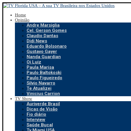
Home
Opinião
Andre Marsiglia
Cel. Gerson Gomes
Claudio Dantas
Didi News
Eduardo Bolsonaro
Gustavo Gayer
Nanda Guardian
Oi Luiz
Paula Marisa
Paulo Baltokoski
Paulo Figueiredo
Silvio Navarro
Te Atualizei
Vinicius Carrion
TV Show
Auriverde Brasil
Dicas de Visão
Fio diário
Interview
Saúde Bucal
Tv Miami USA