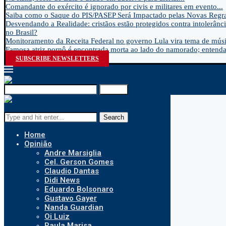
Comandante do exército é ignorado por civis e militares em evento...
Saiba como o Saque do PIS/PASEP Será Impactado pelas Novas Regra
Desvendando a Realidade: cristãos estão protegidos contra intolerânci
no Brasil?
Monitoramento da Receita Federal no governo Lula vira tema de músic
Famosa atriz pornô é encontrada morta ao lado do namorado; entenda.
SUBSCRIBE NEWSLETTERS
Search
Search
Home
Opinião
Andre Marsiglia
Cel. Gerson Gomes
Claudio Dantas
Didi News
Eduardo Bolsonaro
Gustavo Gayer
Nanda Guardian
Oi Luiz
Paula Marisa