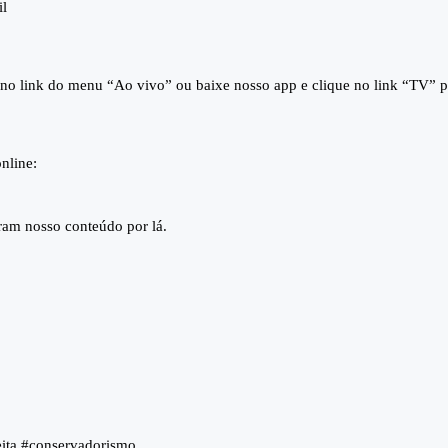
il
e no link do menu “Ao vivo” ou baixe nosso app e clique no link “TV” pa
nline:
iram nosso conteúdo por lá.
eita #conservadorismo