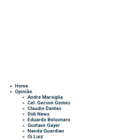
Opinião
Andre Marsiglia
Cel. Gerson Gomes
Claudio Dantas
Didi News
Eduardo Bolsonaro
Gustavo Gayer
Nanda Guardian
Oi Luiz
Paula Marisa
Paulo Baltokoski
Paulo Figueiredo
Silvio Navarro
Te Atualizei
Vinicius Carrion
TV Show
Auriverde Brasil
Dicas de Visão
Fio diário
Interview
Saúde Bucal
Tv Miami USA
Notícias em Geral
Quem somos