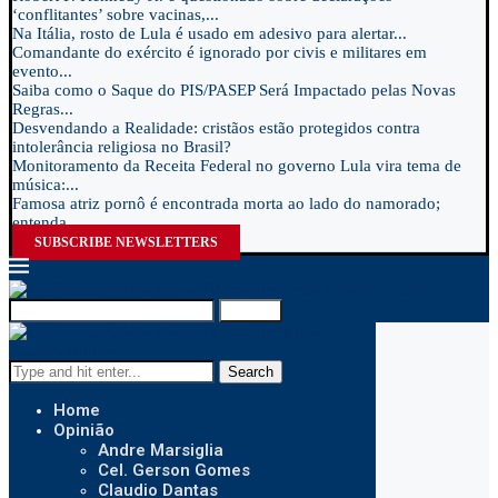
‘conflitantes’ sobre vacinas,...
Na Itália, rosto de Lula é usado em adesivo para alertar...
Comandante do exército é ignorado por civis e militares em
evento...
Saiba como o Saque do PIS/PASEP Será Impactado pelas Novas
Regras...
Desvendando a Realidade: cristãos estão protegidos contra
intolerância religiosa no Brasil?
Monitoramento da Receita Federal no governo Lula vira tema de
música:...
Famosa atriz pornô é encontrada morta ao lado do namorado;
entenda...
SUBSCRIBE NEWSLETTERS
Search
Search
Home
Opinião
Andre Marsiglia
Cel. Gerson Gomes
Claudio Dantas