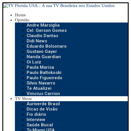
Home
Opinião
Andre Marsiglia
Cel. Gerson Gomes
Claudio Dantas
Didi News
Eduardo Bolsonaro
Gustavo Gayer
Nanda Guardian
Oi Luiz
Paula Marisa
Paulo Baltokoski
Paulo Figueiredo
Silvio Navarro
Te Atualizei
Vinicius Carrion
TV Show
Auriverde Brasil
Dicas de Visão
Fio diário
Interview
Saúde Bucal
Tv Miami USA