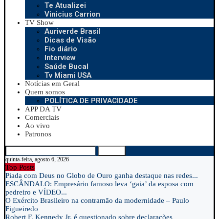
Te Atualizei
Vinicius Carrion
TV Show
Auriverde Brasil
Dicas de Visão
Fio diário
Interview
Saúde Bucal
Tv Miami USA
Notícias em Geral
Quem somos
POLÍTICA DE PRIVACIDADE
APP DA TV
Comerciais
Ao vivo
Patronos
Search
quinta-feira, agosto 6, 2026
Top Posts
Piada com Deus no Globo de Ouro ganha destaque nas redes...
ESCÂNDALO: Empresário famoso leva ‘gaia’ da esposa com
pedreiro e VÍDEO...
O Exército Brasileiro na contramão da modernidade – Paulo
Figueiredo
Robert F. Kennedy Jr. é questionado sobre declarações