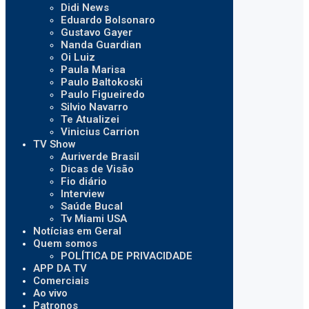
Didi News
Eduardo Bolsonaro
Gustavo Gayer
Nanda Guardian
Oi Luiz
Paula Marisa
Paulo Baltokoski
Paulo Figueiredo
Silvio Navarro
Te Atualizei
Vinicius Carrion
TV Show
Auriverde Brasil
Dicas de Visão
Fio diário
Interview
Saúde Bucal
Tv Miami USA
Notícias em Geral
Quem somos
POLÍTICA DE PRIVACIDADE
APP DA TV
Comerciais
Ao vivo
Patronos