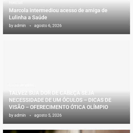
Notícias
Marcola intermediou acesso de amiga de
Lulinha a Saúde
by
admin
agosto 6, 2026
Dicas de Visão
TALVEZ SUA DOR DE CABEÇA SEJA
NECESSIDADE DE UM ÓCULOS – DICAS DE
VISÃO – OFERECIMENTO ÓTICA OLÍMPIO
by
admin
agosto 5, 2026