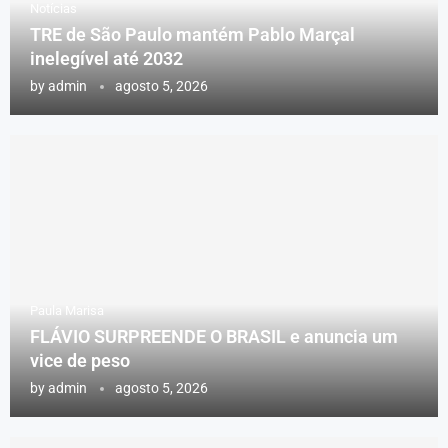
Notícias
TRE de São Paulo mantém Pablo Marçal
inelegível até 2032
by
admin
agosto 5, 2026
Paula Marisa
FLÁVIO SURPREENDE O BRASIL e anuncia um
vice de peso
by
admin
agosto 5, 2026