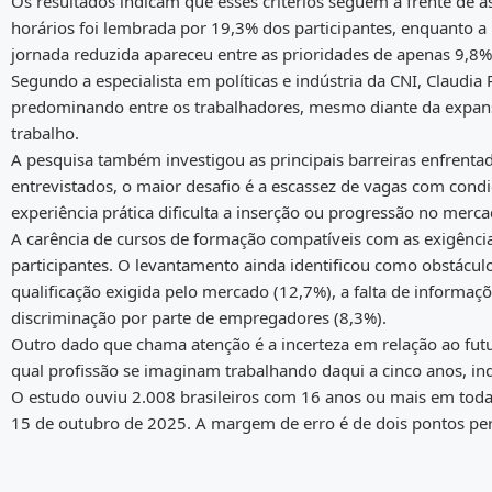
Os resultados indicam que esses critérios seguem à frente de a
horários foi lembrada por 19,3% dos participantes, enquanto a
jornada reduzida apareceu entre as prioridades de apenas 9,8%
Segundo a especialista em políticas e indústria da CNI, Claudia
predominando entre os trabalhadores, mesmo diante da expansã
trabalho.
A pesquisa também investigou as principais barreiras enfrenta
entrevistados, o maior desafio é a escassez de vagas com cond
experiência prática dificulta a inserção ou progressão no merca
A carência de cursos de formação compatíveis com as exigênci
participantes. O levantamento ainda identificou como obstáculo
qualificação exigida pelo mercado (12,7%), a falta de informa
discriminação por parte de empregadores (8,3%).
Outro dado que chama atenção é a incerteza em relação ao futu
qual profissão se imaginam trabalhando daqui a cinco anos, in
O estudo ouviu 2.008 brasileiros com 16 anos ou mais em todas
15 de outubro de 2025. A margem de erro é de dois pontos per