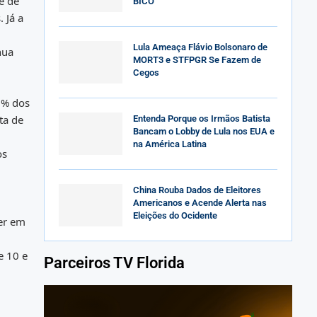
e de
BICO
 Já a
Lula Ameaça Flávio Bolsonaro de
nua
MORT3 e STFPGR Se Fazem de
Cegos
2% dos
ta de
Entenda Porque os Irmãos Batista
Bancam o Lobby de Lula nos EUA e
na América Latina
os
China Rouba Dados de Eleitores
Americanos e Acende Alerta nas
Eleições do Ocidente
ber em
e 10 e
Parceiros TV Florida