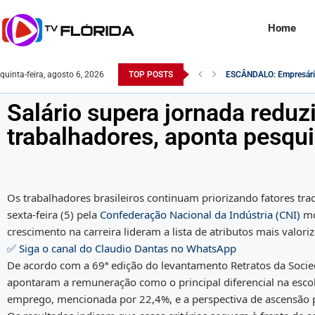
Home
ESCÂNDALO: Empresário 
quinta-feira, agosto 6, 2026
TOP POSTS
O Exército Brasileiro 
Robert F. Kennedy Jr. é 
Na Itália, rosto de Lula 
Comandante do exército 
Saiba como o Saque do 
Desvendando a Realidade
Monitoramento da Receit
Famosa atriz pornô é e
Salário supera jornada reduz
trabalhadores, aponta pesqu
Os trabalhadores brasileiros continuam priorizando fatores trad
sexta-feira (5) pela
Confederação Nacional da Indústria (CNI)
mo
crescimento na carreira lideram a lista de atributos mais valo
✅ Siga o canal do Claudio Dantas no WhatsApp
De acordo com a 69ª edição do levantamento Retratos da Socied
apontaram a remuneração como o principal diferencial na esco
emprego, mencionada por 22,4%, e a perspectiva de ascensão pr