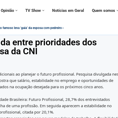
Opinião
TV Show
Notícias em Geral
Quem somos
famoso leva ‘gaia’ da esposa com pedreiro e VÍDEO...
na contramão da modernidade – Paulo Figueiredo
questionado sobre declarações ‘conflitantes’ sobre vacinas,...
é usado em adesivo para alertar...
é ignorado por civis e militares em evento...
PIS/PASEP Será Impactado pelas Novas Regras...
: cristãos estão protegidos contra intolerância religiosa no Brasil?
a Federal no governo Lula vira tema de música:...
ncontrada morta ao lado do namorado; entenda...
ida entre prioridades dos
isa da CNI
icionais ao planejar o futuro profissional. Pesquisa divulgada ne
stra que salário, estabilidade no emprego e oportunidades de
rizados na ocupação desejada para os próximos cinco anos.
ade Brasileira: Futuro Profissional, 28,7% dos entrevistados
lha de uma profissão. Em seguida aparecem a estabilidade no
ofissional, citada por 20,1%.