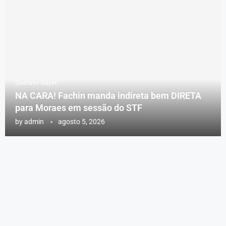
Gustavo Gayer
NA CARA! Fachin manda indireta bem DIRETA
para Moraes em sessão do STF
by
admin
agosto 5, 2026