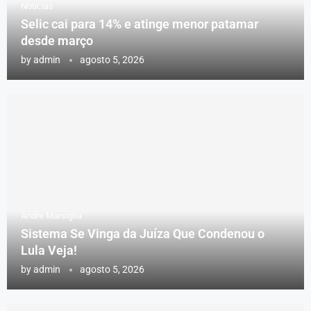
Notícias
Selic cai para 14% e atinge menor patamar
desde março
by
admin
agosto 5, 2026
Andre Marsiglia
Sistema Se Vinga da Juíza Que Condenou o
Lula Veja!
by
admin
agosto 5, 2026