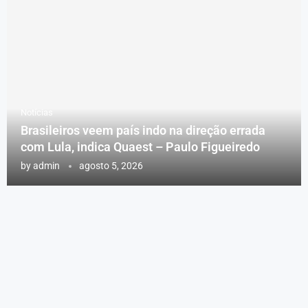
Notícias
Brasileiros veem país indo na direção errada
com Lula, indica Quaest – Paulo Figueiredo
by
admin
agosto 5, 2026