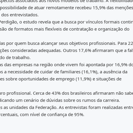
spectos associados aos novos modelos de trabalho. A flexibilidad
 possibilidade de atuar remotamente recebeu 15,9% das menções.
 dos entrevistados.
 Perdigão, o estudo revela que a busca por vínculos formais conti
o de formatos mais flexíveis de contratação e organização do
das por quem busca alcançar seus objetivos profissionais. Para 2
ições consideradas adequadas. Outros 17,6% afirmaram que a fal
do de trabalho.
as das empresas na região onde vivem foi apontada por 16,9% d
s a necessidade de cuidar de familiares (16,1%), a ausência da
ções sobre oportunidades de emprego (11,9%) e situações de
ro profissional. Cerca de 43% dos brasileiros afirmaram não sa
dicando um cenário de dúvidas sobre os rumos da carreira.
 as unidades da Federação. As entrevistas foram realizadas entr
centuais, com nível de confiança de 95%.