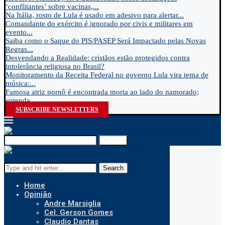
‘conflitantes’ sobre vacinas,...
Na Itália, rosto de Lula é usado em adesivo para alertar...
Comandante do exército é ignorado por civis e militares em
evento...
Saiba como o Saque do PIS/PASEP Será Impactado pelas Novas
Regras...
Desvendando a Realidade: cristãos estão protegidos contra
intolerância religiosa no Brasil?
Monitoramento da Receita Federal no governo Lula vira tema de
música:...
Famosa atriz pornô é encontrada morta ao lado do namorado;
entenda...
SUBSCRIBE NEWSLETTERS
Search
Search
Home
Opinião
Andre Marsiglia
Cel. Gerson Gomes
Claudio Dantas