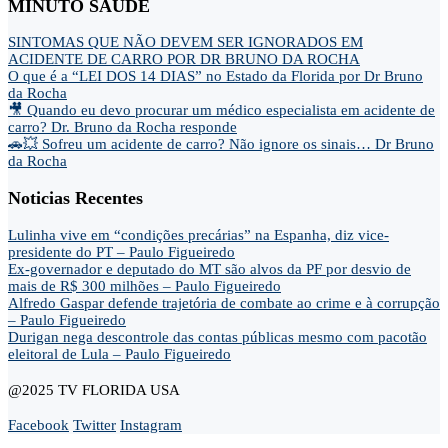
MINUTO SAÚDE
SINTOMAS QUE NÃO DEVEM SER IGNORADOS EM
ACIDENTE DE CARRO POR DR BRUNO DA ROCHA
O que é a “LEI DOS 14 DIAS” no Estado da Florida por Dr Bruno
da Rocha
🎥 Quando eu devo procurar um médico especialista em acidente de
carro? Dr. Bruno da Rocha responde
🚗💥 Sofreu um acidente de carro? Não ignore os sinais… Dr Bruno
da Rocha
Noticias Recentes
Lulinha vive em “condições precárias” na Espanha, diz vice-
presidente do PT – Paulo Figueiredo
Ex-governador e deputado do MT são alvos da PF por desvio de
mais de R$ 300 milhões – Paulo Figueiredo
Alfredo Gaspar defende trajetória de combate ao crime e à corrupção
– Paulo Figueiredo
Durigan nega descontrole das contas públicas mesmo com pacotão
eleitoral de Lula – Paulo Figueiredo
@2025 TV FLORIDA USA
Facebook
Twitter
Instagram