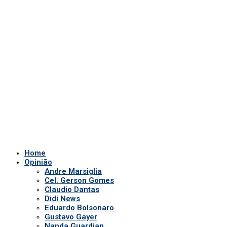
Home
Opinião
Andre Marsiglia
Cel. Gerson Gomes
Claudio Dantas
Didi News
Eduardo Bolsonaro
Gustavo Gayer
Nanda Guardian
Oi Luiz
Paula Marisa
Paulo Baltokoski
Paulo Figueiredo
Silvio Navarro
Te Atualizei
Vinicius Carrion
TV Show
Auriverde Brasil
Dicas de Visão
Fio diário
Interview
Saúde Bucal
Tv Miami USA
Notícias em Geral