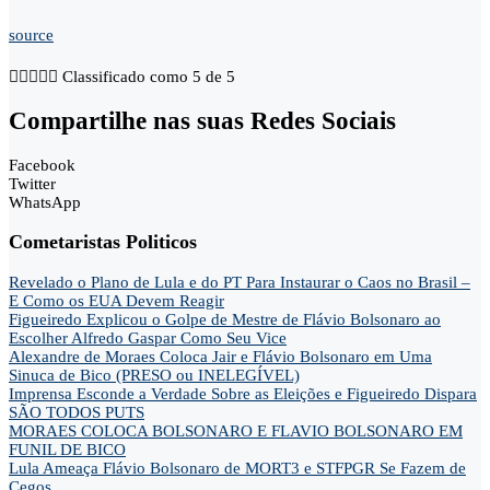
source





Classificado como 5 de 5
Compartilhe nas suas Redes Sociais
Facebook
Twitter
WhatsApp
Cometaristas Politicos
Revelado o Plano de Lula e do PT Para Instaurar o Caos no Brasil –
E Como os EUA Devem Reagir
Figueiredo Explicou o Golpe de Mestre de Flávio Bolsonaro ao
Escolher Alfredo Gaspar Como Seu Vice
Alexandre de Moraes Coloca Jair e Flávio Bolsonaro em Uma
Sinuca de Bico (PRESO ou INELEGÍVEL)
Imprensa Esconde a Verdade Sobre as Eleições e Figueiredo Dispara
SÃO TODOS PUTS
MORAES COLOCA BOLSONARO E FLAVIO BOLSONARO EM
FUNIL DE BICO
Lula Ameaça Flávio Bolsonaro de MORT3 e STFPGR Se Fazem de
Cegos