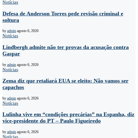
Notícias
Defesa de Anderson Torres pede revisão criminal e
soltura
by
admin
agosto 6, 2026
Notícias
Lindbergh admite não ter provas da acusação contra
Gaspar
by
admin
agosto 6, 2026
Notícias
Zema diz que retaliará EUA se eleito: Não vamos ser
capachos
by
admin
agosto 6, 2026
Notícias
Lulinha vive em “condições precárias” na Espanha, diz
vice-presidente do PT – Paulo Figueiredo
by
admin
agosto 6, 2026
Notícias