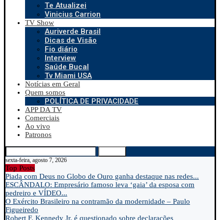
Te Atualizei
Vinicius Carrion
TV Show
Auriverde Brasil
Dicas de Visão
Fio diário
Interview
Saúde Bucal
Tv Miami USA
Notícias em Geral
Quem somos
POLÍTICA DE PRIVACIDADE
APP DA TV
Comerciais
Ao vivo
Patronos
Search
sexta-feira, agosto 7, 2026
Top Posts
Piada com Deus no Globo de Ouro ganha destaque nas redes...
ESCÂNDALO: Empresário famoso leva ‘gaia’ da esposa com
pedreiro e VÍDEO...
O Exército Brasileiro na contramão da modernidade – Paulo
Figueiredo
Robert F. Kennedy Jr. é questionado sobre declarações