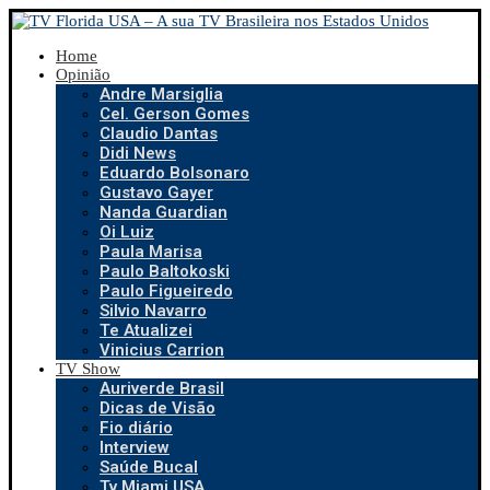
Home
Opinião
Andre Marsiglia
Cel. Gerson Gomes
Claudio Dantas
Didi News
Eduardo Bolsonaro
Gustavo Gayer
Nanda Guardian
Oi Luiz
Paula Marisa
Paulo Baltokoski
Paulo Figueiredo
Silvio Navarro
Te Atualizei
Vinicius Carrion
TV Show
Auriverde Brasil
Dicas de Visão
Fio diário
Interview
Saúde Bucal
Tv Miami USA