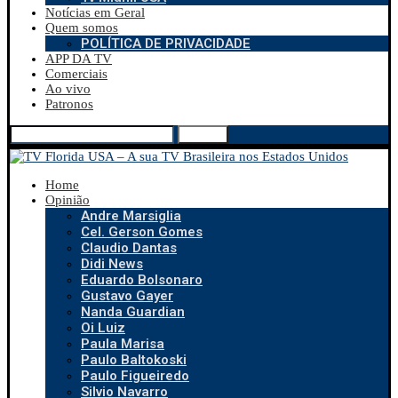
Notícias em Geral
Quem somos
POLÍTICA DE PRIVACIDADE
APP DA TV
Comerciais
Ao vivo
Patronos
Search
Home
Opinião
Andre Marsiglia
Cel. Gerson Gomes
Claudio Dantas
Didi News
Eduardo Bolsonaro
Gustavo Gayer
Nanda Guardian
Oi Luiz
Paula Marisa
Paulo Baltokoski
Paulo Figueiredo
Silvio Navarro