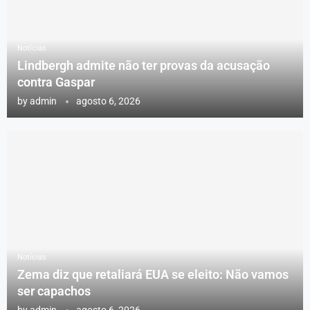
Notícias
Lindbergh admite não ter provas da acusação
contra Gaspar
by
admin
agosto 6, 2026
Notícias
Zema diz que retaliará EUA se eleito: Não vamos
ser capachos
by
admin
agosto 6, 2026