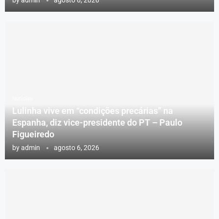
Notícias
Lulinha vive em “condições precárias” na
Espanha, diz vice-presidente do PT – Paulo
Figueiredo
by
admin
agosto 6, 2026