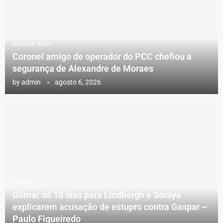
Auriverde Brasil
Coronel amigo de operador do PCC chefiou a
segurança de Alexandre de Moraes
by
admin
agosto 6, 2026
Notícias
Gilmar dá 15 dias para Lindbergh e Soraya
explicarem acusação de estupro contra Gaspar –
Paulo Figueiredo