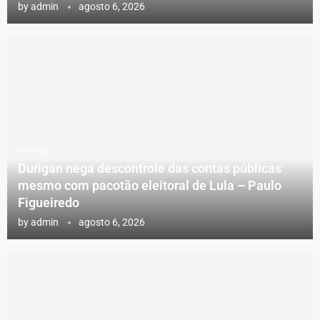
by
admin
agosto 6, 2026
Notícias
Durigan nega descontrole das contas públicas
mesmo com pacotão eleitoral de Lula – Paulo
Figueiredo
by
admin
agosto 6, 2026