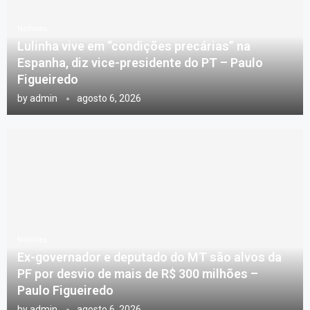
Notícias
Lulinha vive em “condições precárias” na
Espanha, diz vice-presidente do PT – Paulo
Figueiredo
by
admin
agosto 6, 2026
Notícias
Ex-governador e deputado do MT são alvos da
PF por desvio de mais de R$ 300 milhões –
Paulo Figueiredo
by
admin
agosto 6, 2026