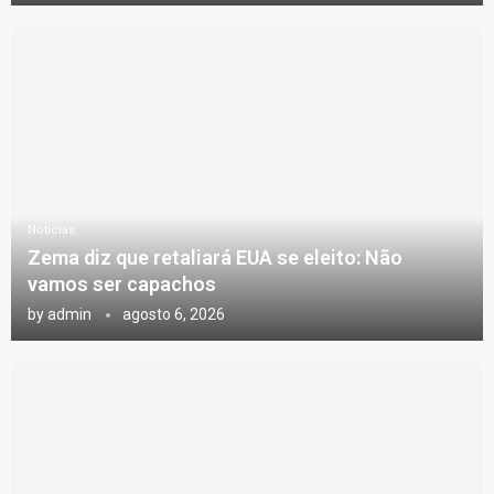
Notícias
Zema diz que retaliará EUA se eleito: Não
vamos ser capachos
by
admin
agosto 6, 2026