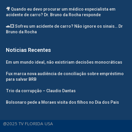
🎥 Quando eu devo procurar um médico especialista em
acidente de carro? Dr. Bruno da Rocha responde
🚗💥 Sofreu um acidente de carro? Não ignore os sinais… Dr
Bruno da Rocha
Noticias Recentes
Em um mundo ideal, não existiriam decisões monocráticas
Fux marca nova audiência de conciliação sobre empréstimo
para salvar BRB
Trio da corrupção – Claudio Dantas
Bolsonaro pede a Moraes visita dos filhos no Dia dos Pais
@2025 TV FLORIDA USA