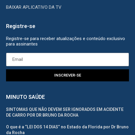
BAIXAR APLICATIVO DA TV
Registre-se
Registre-se para receber atualizações e conteúdo exclusivo
para assinantes
INSCREVER-SE
MINUTO SAÚDE
SINTOMAS QUE NÃO DEVEM SER IGNORADOS EM ACIDENTE
DE CARRO POR DR BRUNO DA ROCHA
O que é a “LEI DOS 14 DIAS” no Estado da Florida por Dr Bruno
da Rocha