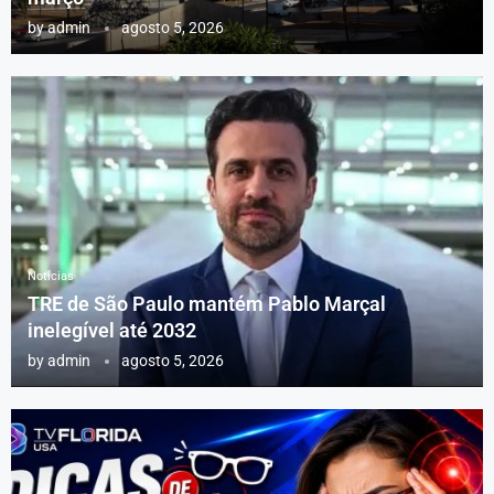
by
admin
agosto 5, 2026
Notícias
TRE de São Paulo mantém Pablo Marçal
inelegível até 2032
by
admin
agosto 5, 2026