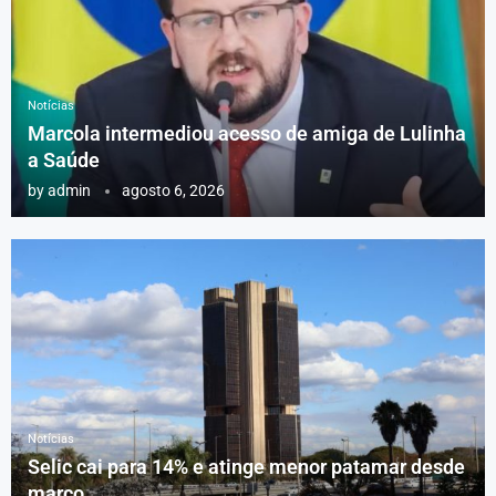
Notícias
Marcola intermediou acesso de amiga de Lulinha
a Saúde
by
admin
agosto 6, 2026
Notícias
Selic cai para 14% e atinge menor patamar desde
março