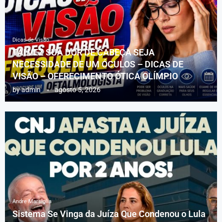
Dicas de Visão
TALVEZ SUA DOR DE CABEÇA SEJA
NECESSIDADE DE UM ÓCULOS – DICAS DE
VISÃO – OFERECIMENTO ÓTICA OLÍMPIO
by
admin
agosto 5, 2026
Andre Marsiglia
Sistema Se Vinga da Juíza Que Condenou o Lula