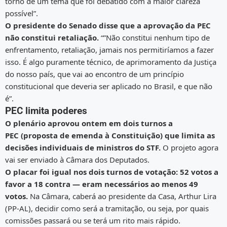
torno de um tema que foi debatido com a maior clareza
possível”.
O presidente do Senado disse que a aprovação da PEC
não constitui retaliação.
“”Não constitui nenhum tipo de
enfrentamento, retaliação, jamais nos permitiríamos a fazer
isso. É algo puramente técnico, de aprimoramento da Justiça
do nosso país, que vai ao encontro de um princípio
constitucional que deveria ser aplicado no Brasil, e que não
é”.
PEC limita poderes
O plenário aprovou ontem em dois turnos a
PEC (proposta de emenda à Constituição) que limita as
decisões individuais de ministros do STF.
O projeto agora
vai ser enviado à Câmara dos Deputados.
O placar foi igual nos dois turnos de votação: 52 votos a
favor a 18 contra — eram necessários ao menos 49
votos.
Na Câmara, caberá ao presidente da Casa, Arthur Lira
(PP-AL), decidir como será a tramitação, ou seja, por quais
comissões passará ou se terá um rito mais rápido.