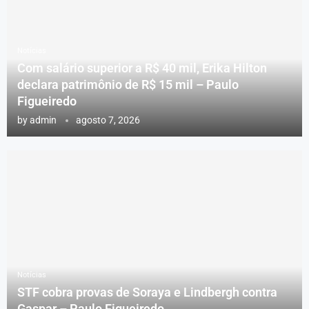
Notícias
Com salário superior a R$ 40 mil, Erika Hilton
declara patrimônio de R$ 15 mil – Paulo
Figueiredo
by
admin
agosto 7, 2026
Notícias
STF cobra provas de Soraya e Lindbergh contra
Gaspar – Paulo Figueiredo