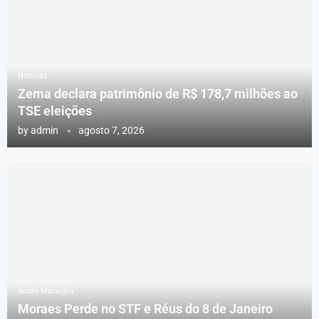
Notícias
Zema declara patrimônio de R$ 178,7 milhões ao
TSE eleições
by
admin
agosto 7, 2026
Andre Marsiglia
Moraes Perde no STF e Réus do 8 de Janeiro