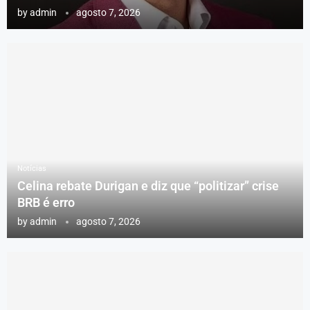
by
admin
agosto 7, 2026
Notícias
Celina rebate Durigan e diz que “politizar” crise
BRB é erro
by
admin
agosto 7, 2026