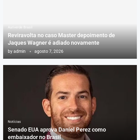
Auriverde Brasil
Reviravolta no caso Master depoimento de
Jaques Wagner é adiado novamente
by
admin
agosto 7, 2026
Notícias
Senado EUA aprova Daniel Perez como
embaixador no Brasil