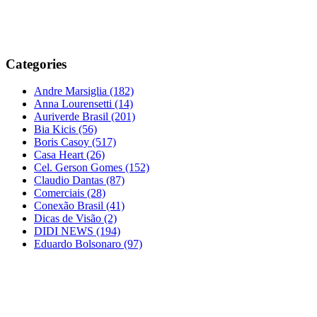
Categories
Andre Marsiglia
(182)
Anna Lourensetti
(14)
Auriverde Brasil
(201)
Bia Kicis
(56)
Boris Casoy
(517)
Casa Heart
(26)
Cel. Gerson Gomes
(152)
Claudio Dantas
(87)
Comerciais
(28)
Conexão Brasil
(41)
Dicas de Visão
(2)
DIDI NEWS
(194)
Eduardo Bolsonaro
(97)