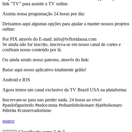
link “TV” para assistir a TV online.
Assista nossa programação 24 horas por dia:
Deixamos aqui algumas opções para ajudar a manter nossos projetos
online:
Por PIX através do E-mail: info@tvfloridausa.com
Se ainda não for inscrito, inscreva-se em nosso canal de cortes e
confiram nosso conteúdo por lá.
Ou ainda sendo nosso patrono, através do link:
Baixe aqui nosso aplicativo totalmente grátis!
Android e IOS
Agora temos um canal exclusivo da TV Brazil USA na plataforma:
Inscrevam-se para nao perder nada. 24 horas ao vivo!
#paulofigueiredo #tudoconsta #eduardobolsonaro #jairbolsonaro
#direita #conservadorismo
source





Classificado como 5 de 5