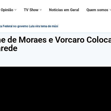
Opinião
TV Show
Notícias em Geral
Quem somos
 Federal no governo Lula vira tema de música:...
contrada morta ao lado do namorado; entenda...
e de Moraes e Vorcaro Coloc
arede