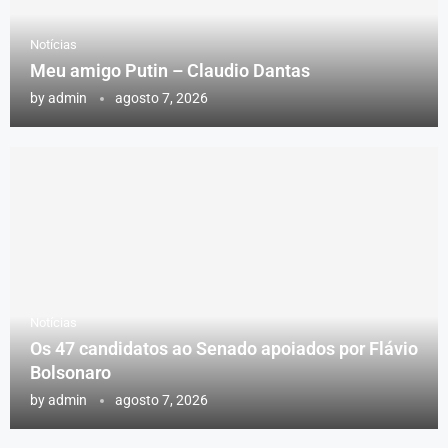
Notícias
Meu amigo Putin – Claudio Dantas
by
admin
agosto 7, 2026
Notícias
Os 47 candidatos ao Senado apoiados por Flávio
Bolsonaro
by
admin
agosto 7, 2026