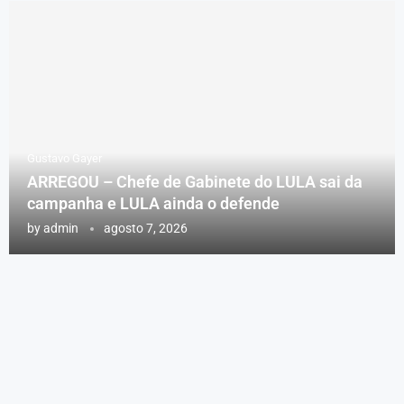
Gustavo Gayer
ARREGOU – Chefe de Gabinete do LULA sai da
campanha e LULA ainda o defende
by
admin
agosto 7, 2026