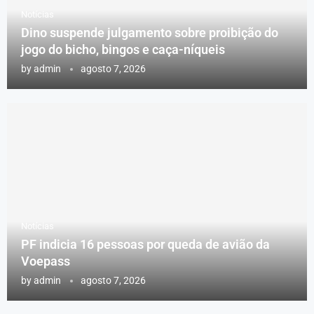
Notícias
Dino suspende julgamento sobre proibição do
jogo do bicho, bingos e caça-níqueis
by
admin
agosto 7, 2026
Notícias
PF indicia 16 pessoas por queda de avião da
Voepass
by
admin
agosto 7, 2026