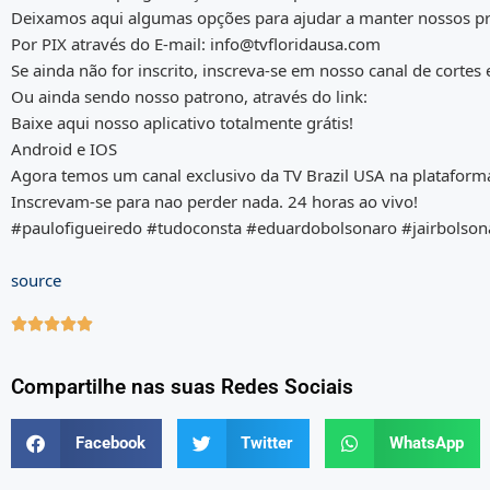
Deixamos aqui algumas opções para ajudar a manter nossos pro
Por PIX através do E-mail: info@tvfloridausa.com
Se ainda não for inscrito, inscreva-se em nosso canal de cortes
Ou ainda sendo nosso patrono, através do link:
Baixe aqui nosso aplicativo totalmente grátis!
Android e IOS
Agora temos um canal exclusivo da TV Brazil USA na plataform
Inscrevam-se para nao perder nada. 24 horas ao vivo!
#paulofigueiredo #tudoconsta #eduardobolsonaro #jairbolson
source





Compartilhe nas suas Redes Sociais
Facebook
Twitter
WhatsApp