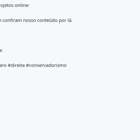
jetos online:
 e confiram nosso conteúdo por lá.
a:
aro #direita #conservadorismo