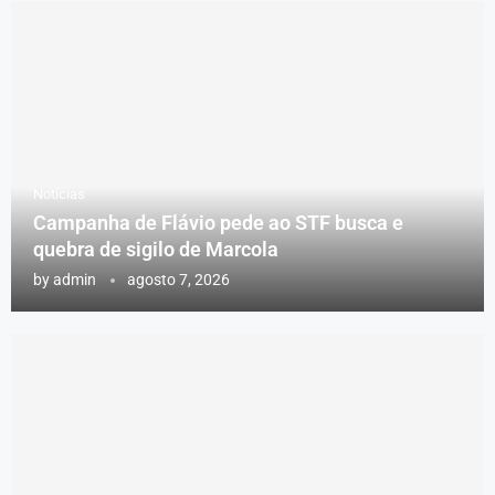
Notícias
Campanha de Flávio pede ao STF busca e
quebra de sigilo de Marcola
by
admin
agosto 7, 2026