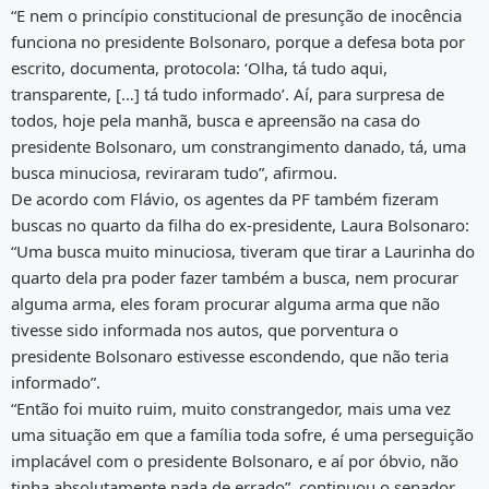
“E nem o princípio constitucional de presunção de inocência
funciona no presidente Bolsonaro, porque a defesa bota por
escrito, documenta, protocola: ‘Olha, tá tudo aqui,
transparente, […] tá tudo informado’. Aí, para surpresa de
todos, hoje pela manhã, busca e apreensão na casa do
presidente Bolsonaro, um constrangimento danado, tá, uma
busca minuciosa, reviraram tudo”, afirmou.
De acordo com Flávio, os agentes da PF também fizeram
buscas no quarto da filha do ex-presidente, Laura Bolsonaro:
“Uma busca muito minuciosa, tiveram que tirar a Laurinha do
quarto dela pra poder fazer também a busca, nem procurar
alguma arma, eles foram procurar alguma arma que não
tivesse sido informada nos autos, que porventura o
presidente Bolsonaro estivesse escondendo, que não teria
informado”.
“Então foi muito ruim, muito constrangedor, mais uma vez
uma situação em que a família toda sofre, é uma perseguição
implacável com o presidente Bolsonaro, e aí por óbvio, não
tinha absolutamente nada de errado”, continuou o senador.