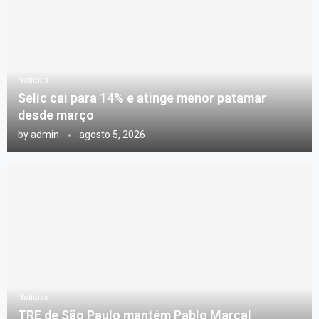
Notícias
Selic cai para 14% e atinge menor patamar
desde março
by
admin
agosto 5, 2026
Notícias
TRE de São Paulo mantém Pablo Marçal