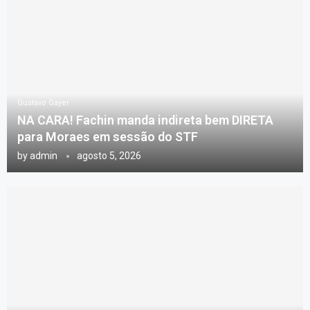
Gustavo Gayer
NA CARA! Fachin manda indireta bem DIRETA
para Moraes em sessão do STF
by
admin
agosto 5, 2026