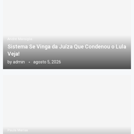
Andre Marsiglia
Sistema Se Vinga da Juíza Que Condenou o Lula
Veja!
by
admin
agosto 5, 2026
Paula Marisa