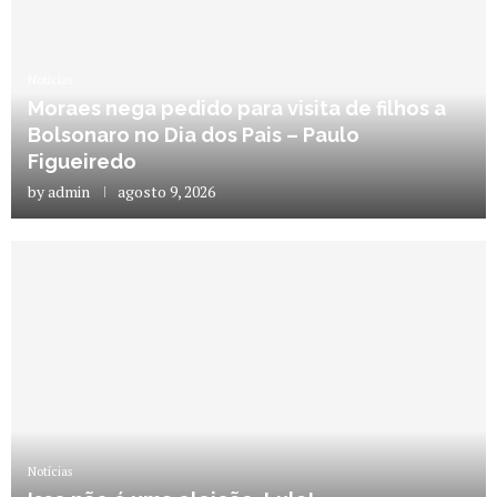
Notícias
Moraes nega pedido para visita de filhos a
Bolsonaro no Dia dos Pais – Paulo
Figueiredo
by
admin
agosto 9, 2026
Notícias