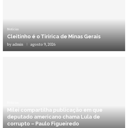
Notícias
Cleitinho é o Tiririca de Minas Gerais
by
admin
agosto 9, 2026
Notícias
Milei compartilha publicação em que
deputado americano chama Lula de
corrupto – Paulo Figueiredo