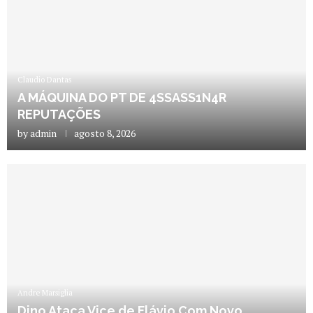
Claudio Dantas
A MÁQUINA DO PT DE 4SSASS1N4R
REPUTAÇÕES
by
admin
agosto 8, 2026
Andre Marsiglia
Dino Ataca Vice de Flávio Com Novo