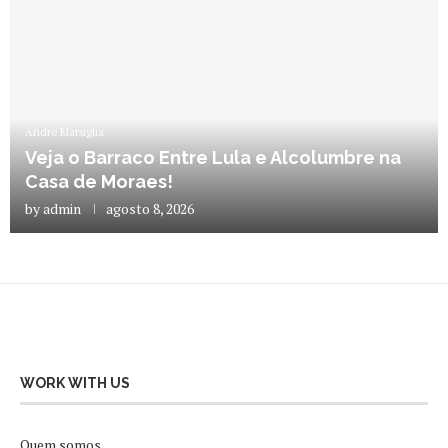
Andre Marsiglia
Veja o Barraco Entre Lula e Alcolumbre na
Casa de Moraes!
by
admin
agosto 8, 2026
WORK WITH US
Quem somos