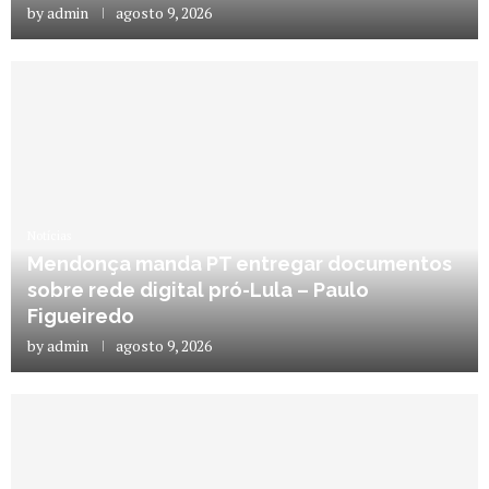
by
admin
agosto 9, 2026
Notícias
Mendonça manda PT entregar documentos
sobre rede digital pró-Lula – Paulo
Figueiredo
by
admin
agosto 9, 2026