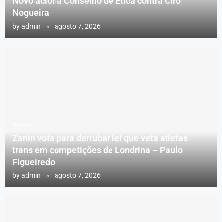
Novo aciona Conselho de Ética contra Ciro
Nogueira
by
admin
agosto 7, 2026
Notícias
Zanin vota para derrubar lei que veta atletas
trans em competições de Londrina – Paulo
Figueiredo
by
admin
agosto 7, 2026