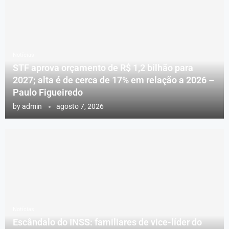
Notícias
STF aprova orçamento de R$ 1,2 bilhão para
2027; alta é de cerca de 17% em relação a 2026 –
Paulo Figueiredo
by
admin
agosto 7, 2026
Notícias
Escândalo do INSS: familiares de vice-líder do