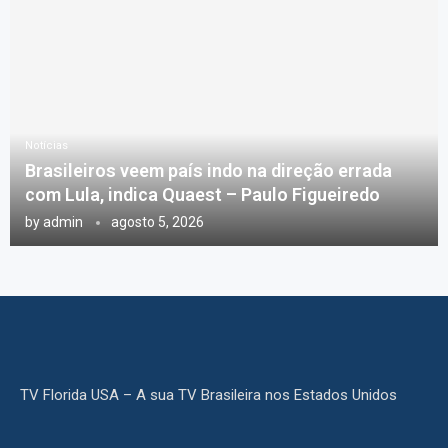
Notícias
Brasileiros veem país indo na direção errada
com Lula, indica Quaest – Paulo Figueiredo
by
admin
agosto 5, 2026
TV Florida USA – A sua TV Brasileira nos Estados Unidos