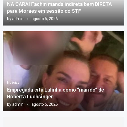
NA CARA! Fachin manda indireta bem DIRETA
para Moraes em sessão do STF
by
admin
agosto 5, 2026
Notícias
Empregada cita Lulinha como “marido” de
Roberta Luchsinger
by
admin
agosto 5, 2026