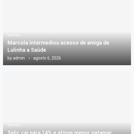
Notícias
Marcola intermediou acesso de amiga de
Lulinha a Saúde
by
admin
agosto 6, 2026
Notícias
Selic cai para 14% e atinge menor patamar