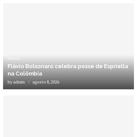
Notícias
Flávio Bolsonaro celebra posse de Espriella
na Colômbia
by
admin
agosto 8, 2026