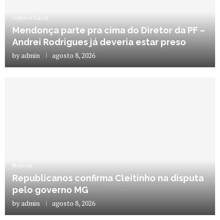
Gustavo Gayer
Mendonça parte pra cima do Diretor da PF –
Andrei Rodrigues já deveria estar preso
by
admin
agosto 8, 2026
Notícias
Republicanos confirma Cleitinho na disputa
pelo governo MG
by
admin
agosto 8, 2026