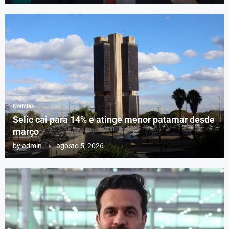
Notícias
Selic cai para 14% e atinge menor patamar desde
março
by
admin
agosto 5, 2026