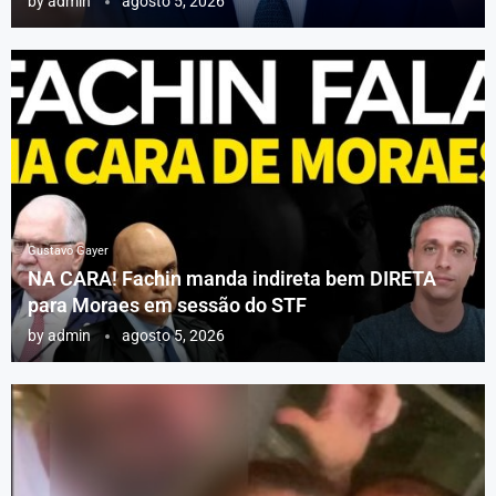
by
admin
agosto 5, 2026
Gustavo Gayer
NA CARA! Fachin manda indireta bem DIRETA
para Moraes em sessão do STF
by
admin
agosto 5, 2026