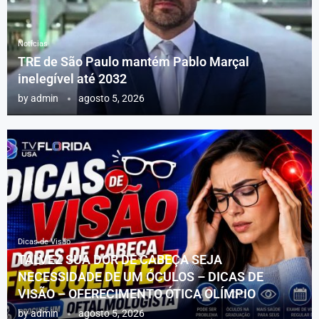
Notícias
TRE de São Paulo mantém Pablo Marçal
inelegível até 2032
by
admin
agosto 5, 2026
Dicas de Visão
TALVEZ SUA DOR DE CABEÇA SEJA
NECESSIDADE DE UM ÓCULOS – DICAS DE
VISÃO – OFERECIMENTO ÓTICA OLÍMPIO
by
admin
agosto 5, 2026