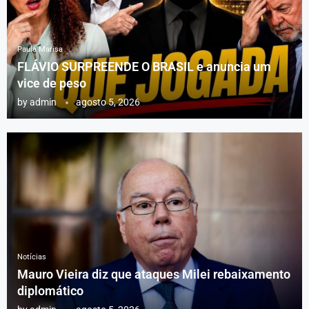
Paula Marisa
FLÁVIO SURPREENDE O BRASIL e anuncia um
vice de peso
by
admin
agosto 5, 2026
Notícias
Mauro Vieira diz que ataques Milei rebaixamento
diplomático