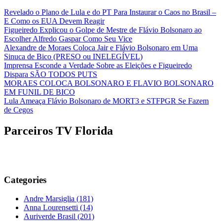
Revelado o Plano de Lula e do PT Para Instaurar o Caos no Brasil –
E Como os EUA Devem Reagir
Figueiredo Explicou o Golpe de Mestre de Flávio Bolsonaro ao
Escolher Alfredo Gaspar Como Seu Vice
Alexandre de Moraes Coloca Jair e Flávio Bolsonaro em Uma
Sinuca de Bico (PRESO ou INELEGÍVEL)
Imprensa Esconde a Verdade Sobre as Eleições e Figueiredo
Dispara SÃO TODOS PUTS
MORAES COLOCA BOLSONARO E FLAVIO BOLSONARO
EM FUNIL DE BICO
Lula Ameaça Flávio Bolsonaro de MORT3 e STFPGR Se Fazem
de Cegos
Parceiros TV Florida
Categories
Andre Marsiglia
(181)
Anna Lourensetti
(14)
Auriverde Brasil
(201)