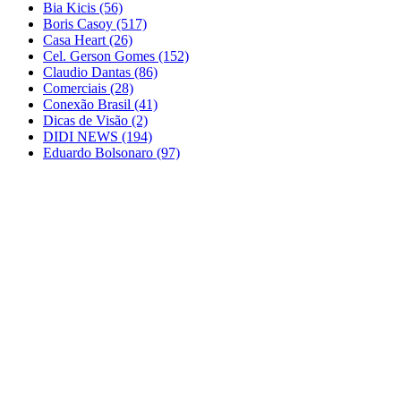
Bia Kicis
(56)
Boris Casoy
(517)
Casa Heart
(26)
Cel. Gerson Gomes
(152)
Claudio Dantas
(86)
Comerciais
(28)
Conexão Brasil
(41)
Dicas de Visão
(2)
DIDI NEWS
(194)
Eduardo Bolsonaro
(97)