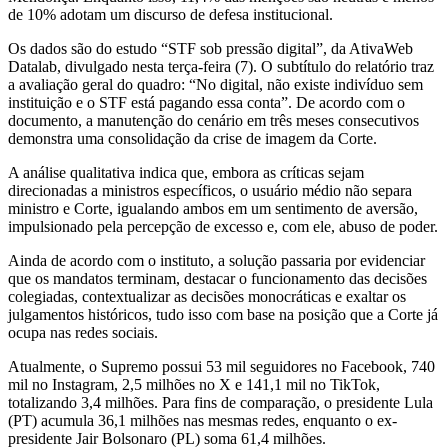
de 10% adotam um discurso de defesa institucional.
Os dados são do estudo “STF sob pressão digital”, da AtivaWeb
Datalab, divulgado nesta terça-feira (7). O subtítulo do relatório traz
a avaliação geral do quadro: “No digital, não existe indivíduo sem
instituição e o STF está pagando essa conta”. De acordo com o
documento, a manutenção do cenário em três meses consecutivos
demonstra uma consolidação da crise de imagem da Corte.
A análise qualitativa indica que, embora as críticas sejam
direcionadas a ministros específicos, o usuário médio não separa
ministro e Corte, igualando ambos em um sentimento de aversão,
impulsionado pela percepção de excesso e, com ele, abuso de poder.
Ainda de acordo com o instituto, a solução passaria por evidenciar
que os mandatos terminam, destacar o funcionamento das decisões
colegiadas, contextualizar as decisões monocráticas e exaltar os
julgamentos históricos, tudo isso com base na posição que a Corte já
ocupa nas redes sociais.
Atualmente, o Supremo possui 53 mil seguidores no Facebook, 740
mil no Instagram, 2,5 milhões no X e 141,1 mil no TikTok,
totalizando 3,4 milhões. Para fins de comparação, o presidente Lula
(PT) acumula 36,1 milhões nas mesmas redes, enquanto o ex-
presidente Jair Bolsonaro (PL) soma 61,4 milhões.