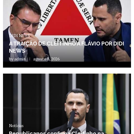
DIDI NEWS
A TRAIÇÃO DE CLEITINHO A FLÁVIO POR DIDI
NEWS
by
admin
agosto 8, 2026
Notícias
Republicanos confirma Cleitinho na