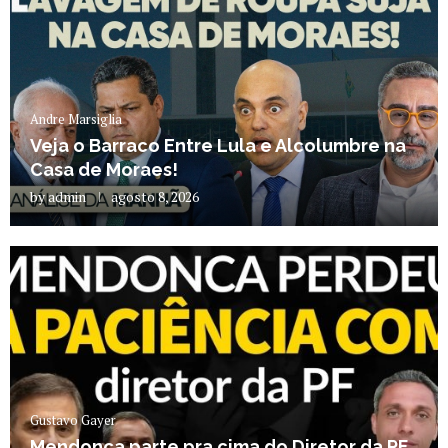
Andre Marsiglia
Veja o Barraco Entre Lula e Alcolumbre na
Casa de Moraes!
by
admin
agosto 8, 2026
Gustavo Gayer
Mendonça parte pra cima do Diretor da PF