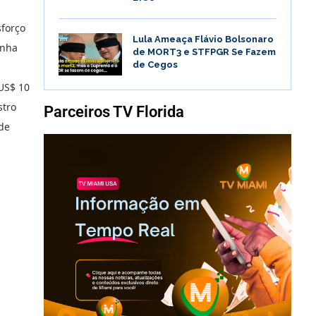
sforço
Lula Ameaça Flávio Bolsonaro
anha
de MORT3 e STFPGR Se Fazem
de Cegos
 US$ 10
stro
Parceiros TV Florida
 de