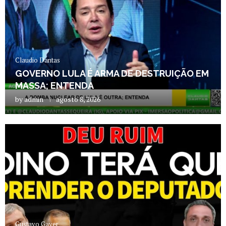
Claudio Dantas
GOVERNO LULA É ARMA DE DESTRUIÇÃO EM
MASSA; ENTENDA
by
admin
agosto 8, 2026
Gustavo Gayer