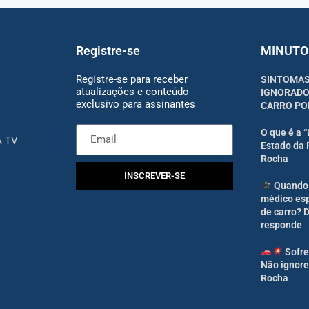
Registre-se
MINUTO
Registre-se para receber
SINTOMAS
atualizações e conteúdo
IGNORADO
exclusivo para assinantes
CARRO PO
O que é a 
A TV
Estado da 
Rocha
INSCREVER-SE
Quando 
médico esp
de carro? 
responde
Sofre
Não ignore
Rocha