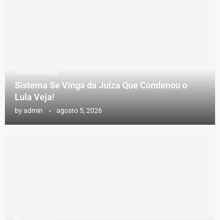
Andre Marsiglia
Sistema Se Vinga da Juíza Que Condenou o
Lula Veja!
by
admin
agosto 5, 2026