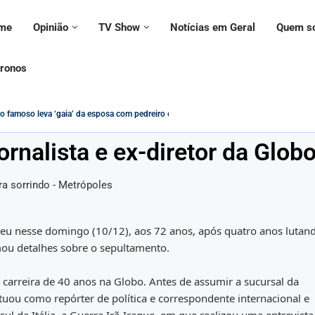
me
Opinião
TV Show
Notícias em Geral
Quem s
ronos
famoso leva ‘gaia’ da esposa com pedreiro e VÍDEO...
na contramão da modernidade – Paulo Figueiredo
questionado sobre declarações ‘conflitantes’ sobre vacinas,...
é usado em adesivo para alertar...
é ignorado por civis e militares em evento...
PIS/PASEP Será Impactado pelas Novas Regras...
: cristãos estão protegidos contra intolerância religiosa no Brasil?
a Federal no governo Lula vira tema de música:...
ncontrada morta ao lado do namorado; entenda...
rnalista e ex-diretor da Glob
rreu nesse domingo (10/12), aos 72 anos, após quatro anos lutan
mou detalhes sobre o sepultamento.
carreira de 40 anos na Globo. Antes de assumir a sucursal da
atuou como repórter de política e correspondente internacional e