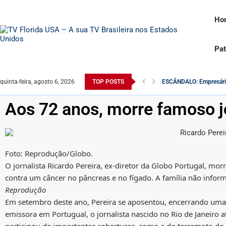
Ho
Pat
ESCÂNDALO: Empresário 
quinta-feira, agosto 6, 2026
TOP POSTS
O Exército Brasileiro 
Robert F. Kennedy Jr. é 
Na Itália, rosto de Lula 
Comandante do exército 
Saiba como o Saque do 
Desvendando a Realidade
Monitoramento da Receit
Famosa atriz pornô é e
Aos 72 anos, morre famoso jo
Foto: Reprodução/Globo.
O jornalista Ricardo Pereira, ex-diretor da Globo Portugal, mo
contra um câncer no pâncreas e no fígado. A família não infor
Reprodução
Em setembro deste ano, Pereira se aposentou, encerrando uma 
emissora em Portugual, o jornalista nascido no Rio de Janeiro 