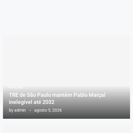
Notícias
TRE de São Paulo mantém Pablo Marçal
inelegível até 2032
by
admin
agosto 5, 2026