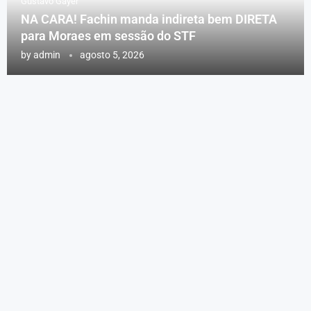
Gustavo Gayer
NA CARA! Fachin manda indireta bem DIRETA
para Moraes em sessão do STF
by
admin
agosto 5, 2026