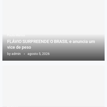
Paula Marisa
FLÁVIO SURPREENDE O BRASIL e anuncia um
vice de peso
by
admin
agosto 5, 2026