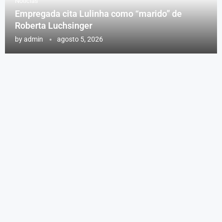
Notícias
Empregada cita Lulinha como “marido” de
Roberta Luchsinger
by
admin
agosto 5, 2026