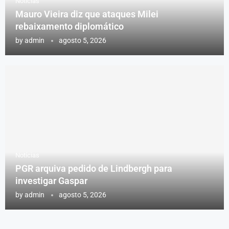
Notícias
Mauro Vieira diz que ataques Milei
rebaixamento diplomático
by
admin
agosto 5, 2026
Notícias
PGR arquiva pedido de Lindbergh para
investigar Gaspar
by
admin
agosto 5, 2026