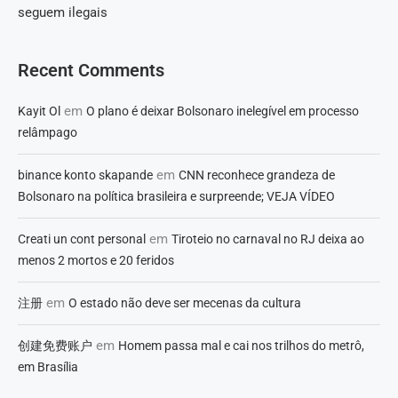
seguem ilegais
Recent Comments
em
Kayit Ol
O plano é deixar Bolsonaro inelegível em processo
relâmpago
em
binance konto skapande
CNN reconhece grandeza de
Bolsonaro na política brasileira e surpreende; VEJA VÍDEO
em
Creati un cont personal
Tiroteio no carnaval no RJ deixa ao
menos 2 mortos e 20 feridos
em
注册
O estado não deve ser mecenas da cultura
em
创建免费账户
Homem passa mal e cai nos trilhos do metrô,
em Brasília