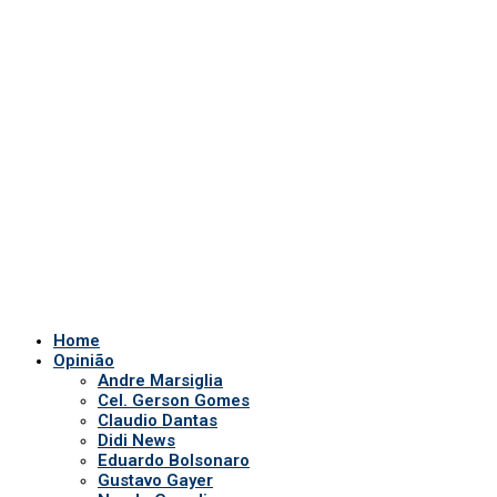
Home
Opinião
Andre Marsiglia
Cel. Gerson Gomes
Claudio Dantas
Didi News
Eduardo Bolsonaro
Gustavo Gayer
Nanda Guardian
Oi Luiz
Paula Marisa
Paulo Baltokoski
Paulo Figueiredo
Silvio Navarro
Te Atualizei
Vinicius Carrion
TV Show
Auriverde Brasil
Dicas de Visão
Fio diário
Interview
Saúde Bucal
Tv Miami USA
Notícias em Geral