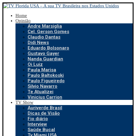
Home
Opinião
Andre Marsiglia
Cel. Gerson Gomes
Claudio Dantas
Didi News
Eduardo Bolsonaro
Gustavo Gayer
Nanda Guardian
Oi Luiz
Paula Marisa
Paulo Baltokoski
Paulo Figueiredo
Silvio Navarro
Te Atualizei
Vinicius Carrion
TV Show
Auriverde Brasil
Dicas de Visão
Fio diário
Interview
Saúde Bucal
Tv Miami USA