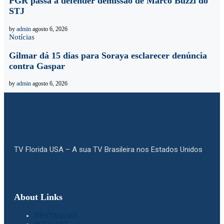
PGR passa a defender demissão de Marco Buzzi do
STJ
by
admin
agosto 6, 2026
Notícias
Gilmar dá 15 dias para Soraya esclarecer denúncia
contra Gaspar
by
admin
agosto 6, 2026
TV Florida USA – A sua TV Brasileira nos Estados Unidos
About Links
DESTAQUES