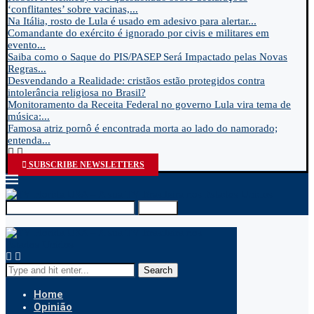
‘conflitantes’ sobre vacinas,...
Na Itália, rosto de Lula é usado em adesivo para alertar...
Comandante do exército é ignorado por civis e militares em
evento...
Saiba como o Saque do PIS/PASEP Será Impactado pelas Novas
Regras...
Desvendando a Realidade: cristãos estão protegidos contra
intolerância religiosa no Brasil?
Monitoramento da Receita Federal no governo Lula vira tema de
música:...
Famosa atriz pornô é encontrada morta ao lado do namorado;
entenda...
SUBSCRIBE NEWSLETTERS
Search
Search
Home
Opinião