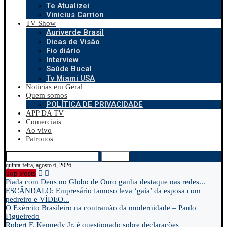
Te Atualizei
Vinicius Carrion
TV Show
Auriverde Brasil
Dicas de Visão
Fio diário
Interview
Saúde Bucal
Tv Miami USA
Notícias em Geral
Quem somos
POLÍTICA DE PRIVACIDADE
APP DA TV
Comerciais
Ao vivo
Patronos
Search
quinta-feira, agosto 6, 2026
Top Posts
Piada com Deus no Globo de Ouro ganha destaque nas redes...
ESCÂNDALO: Empresário famoso leva ‘gaia’ da esposa com
pedreiro e VÍDEO...
O Exército Brasileiro na contramão da modernidade – Paulo
Figueiredo
Robert F. Kennedy Jr. é questionado sobre declarações