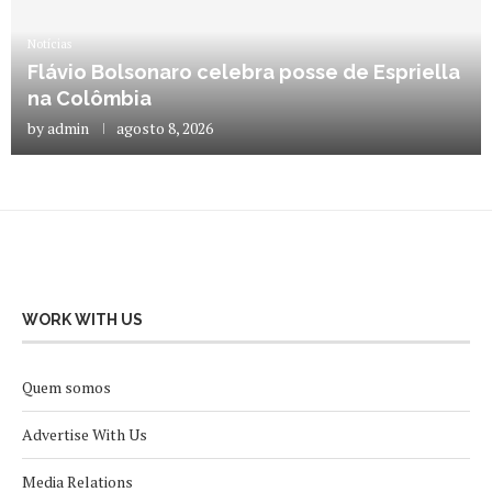
Notícias
Flávio Bolsonaro celebra posse de Espriella
na Colômbia
by
admin
agosto 8, 2026
WORK WITH US
Quem somos
Advertise With Us
Media Relations