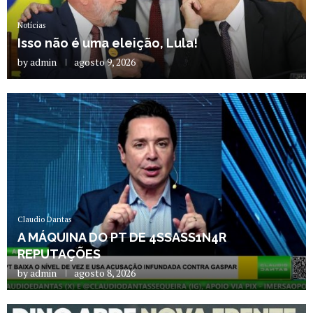
Notícias
Isso não é uma eleição, Lula!
by
admin
agosto 9, 2026
Claudio Dantas
A MÁQUINA DO PT DE 4SSASS1N4R
REPUTAÇÕES
by
admin
agosto 8, 2026