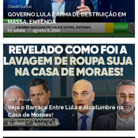
Claudio Dantas
GOVERNO LULA É ARMA DE DESTRUIÇÃO EM
MASSA; ENTENDA
by
admin
agosto 8, 2026
Andre Marsiglia
Veja o Barraco Entre Lula e Alcolumbre na
Casa de Moraes!
by
admin
agosto 8, 2026