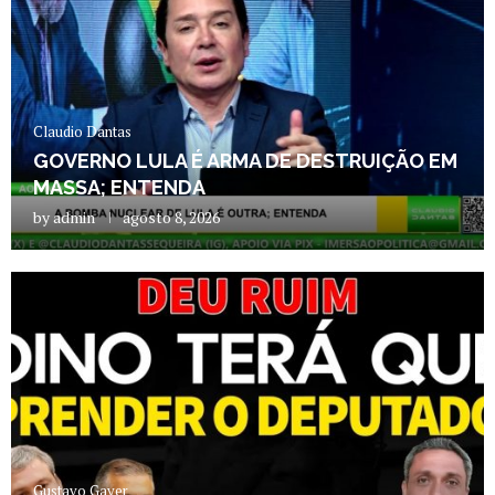
Claudio Dantas
GOVERNO LULA É ARMA DE DESTRUIÇÃO EM
MASSA; ENTENDA
by
admin
agosto 8, 2026
Gustavo Gayer