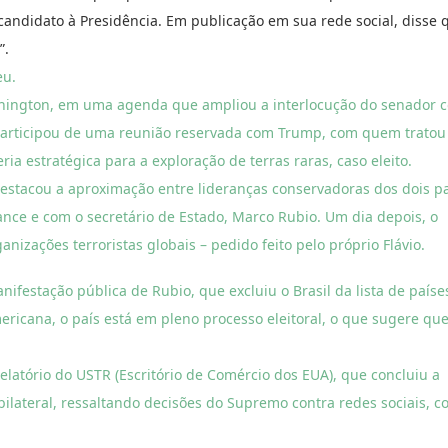
candidato à Presidência. Em publicação em sua rede social, disse 
”.
eu.
shington, em uma agenda que ampliou a interlocução do senador 
 participou de uma reunião reservada com Trump, com quem tratou
ia estratégica para a exploração de terras raras, caso eleito.
 destacou a aproximação entre lideranças conservadoras dos dois pa
ance e com o secretário de Estado, Marco Rubio. Um dia depois, o
zações terroristas globais – pedido feito pelo próprio Flávio.
festação pública de Rubio, que excluiu o Brasil da lista de paíse
ricana, o país está em pleno processo eleitoral, o que sugere qu
latório do USTR (Escritório de Comércio dos EUA), que concluiu a
bilateral, ressaltando decisões do Supremo contra redes sociais, c