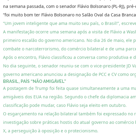
na semana passada, com o senador Flávio Bolsonaro (PL-RJ), pré-
“foi muito bom ter Flávio Bolsonaro no Salão Oval da Casa Branca
“Um jovem inteligente que ama muito seu país, o Brasil!”, escrev
A manifestação ocorre uma semana após a visita de Flávio a Wa
primeiro escalão do governo americano. No dia 26 de maio, ele
combate o narcoterrorismo, do comércio bilateral e de uma parcer
Após o encontro, Flávio classificou a conversa como produtiva e
No dia seguinte, o senador reuniu-se com o vice-presidente JD V
governo americano anunciou a designação de PCC e CV como organi
BRASIL, PAÍS “NÃO AMIGÁVEL”
A postagem de Trump foi feita quase simultaneamente a uma mani
amigáveis dos EUA na região. Segundo o chefe da diplomacia ame
classificação pode mudar, caso Flávio seja eleito em outubro.
O esgarçamento na relação bilateral também foi expressado no re
investigação sobre práticas hostis do atual governo ao comércio 
X, a perseguição à oposição e o protecionismo.