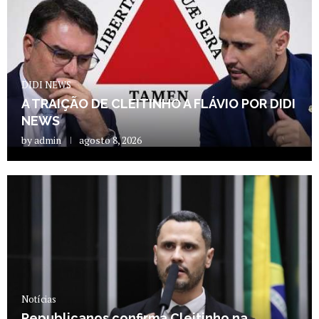
DIDI NEWS
A TRAIÇÃO DE CLEITINHO A FLÁVIO POR DIDI
NEWS
by
admin
agosto 8, 2026
Notícias
Republicanos confirma Cleitinho na