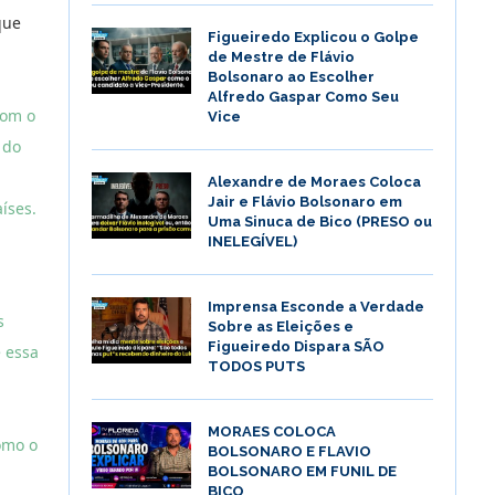
que
Figueiredo Explicou o Golpe
de Mestre de Flávio
Bolsonaro ao Escolher
Alfredo Gaspar Como Seu
com o
Vice
 do
Alexandre de Moraes Coloca
Jair e Flávio Bolsonaro em
íses.
Uma Sinuca de Bico (PRESO ou
INELEGÍVEL)
Imprensa Esconde a Verdade
s
Sobre as Eleições e
Figueiredo Dispara SÃO
e essa
TODOS PUTS
MORAES COLOCA
omo o
BOLSONARO E FLAVIO
BOLSONARO EM FUNIL DE
BICO