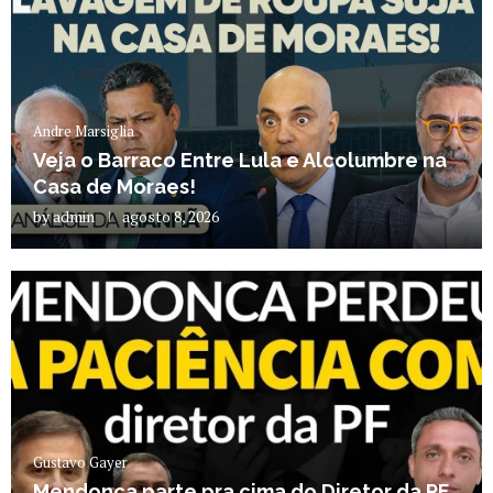
Andre Marsiglia
Veja o Barraco Entre Lula e Alcolumbre na
Casa de Moraes!
by
admin
agosto 8, 2026
Gustavo Gayer
Mendonça parte pra cima do Diretor da PF