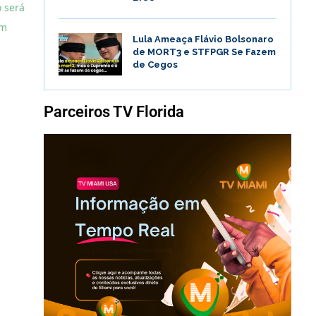
ó será
ém
Lula Ameaça Flávio Bolsonaro
de MORT3 e STFPGR Se Fazem
de Cegos
Parceiros TV Florida