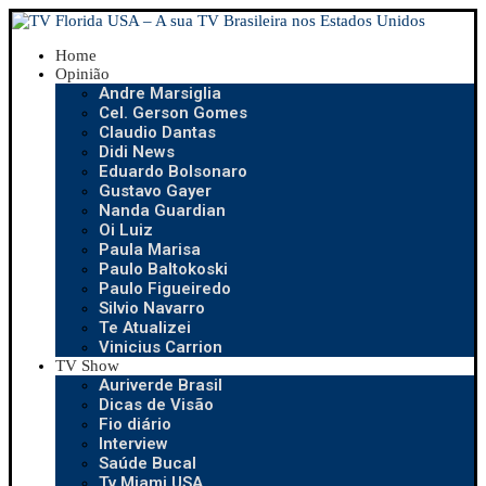
Home
Opinião
Andre Marsiglia
Cel. Gerson Gomes
Claudio Dantas
Didi News
Eduardo Bolsonaro
Gustavo Gayer
Nanda Guardian
Oi Luiz
Paula Marisa
Paulo Baltokoski
Paulo Figueiredo
Silvio Navarro
Te Atualizei
Vinicius Carrion
TV Show
Auriverde Brasil
Dicas de Visão
Fio diário
Interview
Saúde Bucal
Tv Miami USA