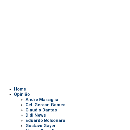
Home
Opinião
Andre Marsiglia
Cel. Gerson Gomes
Claudio Dantas
Didi News
Eduardo Bolsonaro
Gustavo Gayer
Nanda Guardian
Oi Luiz
Paula Marisa
Paulo Baltokoski
Paulo Figueiredo
Silvio Navarro
Te Atualizei
Vinicius Carrion
TV Show
Auriverde Brasil
Dicas de Visão
Fio diário
Interview
Saúde Bucal
Tv Miami USA
Notícias em Geral