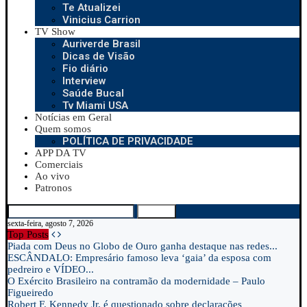
Te Atualizei
Vinicius Carrion
TV Show
Auriverde Brasil
Dicas de Visão
Fio diário
Interview
Saúde Bucal
Tv Miami USA
Notícias em Geral
Quem somos
POLÍTICA DE PRIVACIDADE
APP DA TV
Comerciais
Ao vivo
Patronos
Search
sexta-feira, agosto 7, 2026
Top Posts
Piada com Deus no Globo de Ouro ganha destaque nas redes...
ESCÂNDALO: Empresário famoso leva ‘gaia’ da esposa com
pedreiro e VÍDEO...
O Exército Brasileiro na contramão da modernidade – Paulo
Figueiredo
Robert F. Kennedy Jr. é questionado sobre declarações