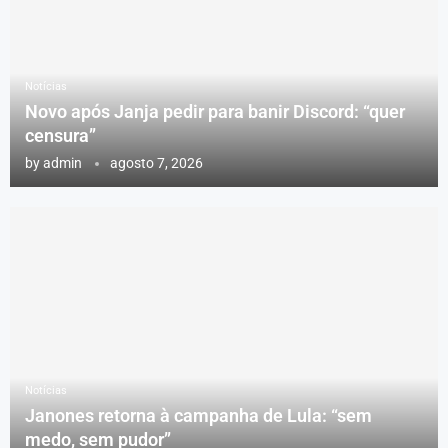
Notícias
Novo após Janja pedir para banir Discord: “quer
censura”
by
admin
agosto 7, 2026
Notícias
Janones retorna à campanha de Lula: “sem
medo, sem pudor”