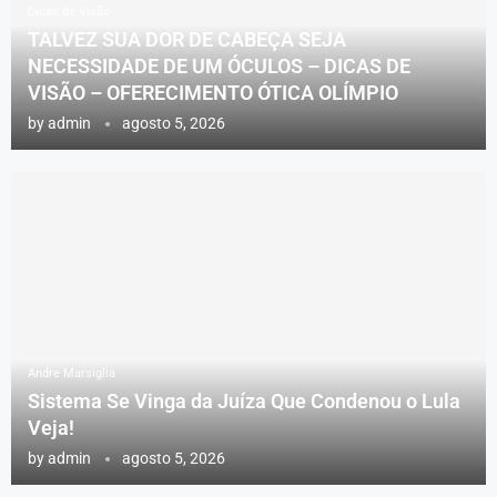
Dicas de Visão
TALVEZ SUA DOR DE CABEÇA SEJA
NECESSIDADE DE UM ÓCULOS – DICAS DE
VISÃO – OFERECIMENTO ÓTICA OLÍMPIO
by
admin
agosto 5, 2026
Andre Marsiglia
Sistema Se Vinga da Juíza Que Condenou o Lula
Veja!
by
admin
agosto 5, 2026