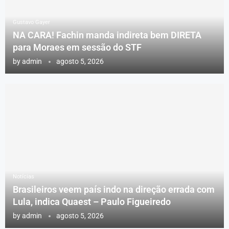
Gustavo Gayer
NA CARA! Fachin manda indireta bem DIRETA
para Moraes em sessão do STF
by
admin
agosto 5, 2026
Notícias
Brasileiros veem país indo na direção errada com
Lula, indica Quaest – Paulo Figueiredo
by
admin
agosto 5, 2026