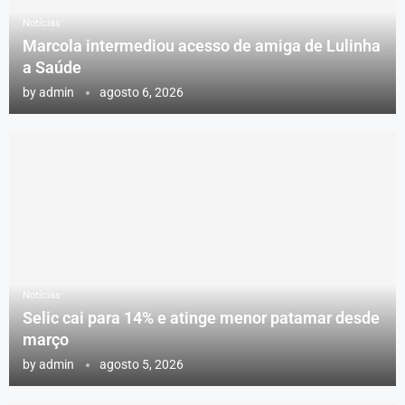
Notícias
Marcola intermediou acesso de amiga de Lulinha
a Saúde
by
admin
agosto 6, 2026
Notícias
Selic cai para 14% e atinge menor patamar desde
março
by
admin
agosto 5, 2026