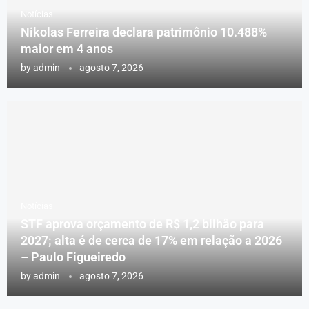
Notícias
Nikolas Ferreira declara patrimônio 10.488%
maior em 4 anos
by
admin
agosto 7, 2026
Notícias
STF aprova orçamento de R$ 1,2 bilhão para
2027; alta é de cerca de 17% em relação a 2026
– Paulo Figueiredo
by
admin
agosto 7, 2026