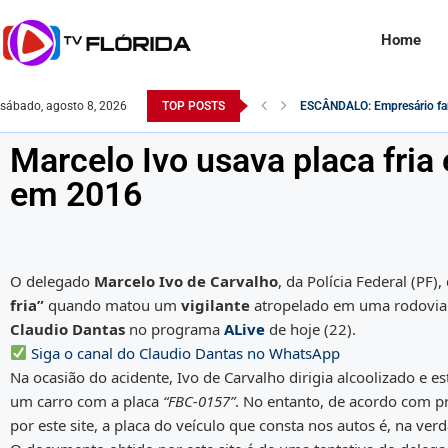
Home
sábado, agosto 8, 2026
TOP POSTS
O Exército Brasileiro na c
Robert F. Kennedy Jr. é ques
Na Itália, rosto de Lula é us
Comandante do exército é ig
Saiba como o Saque do PIS
Desvendando a Realidade: cr
Monitoramento da Receita Fe
Famosa atriz pornô é encon
Marcelo Ivo usava placa fria
em 2016
O delegado
Marcelo Ivo de Carvalho
, da Polícia Federal (P
fria”
quando matou um
vigilante
atropelado em uma rodovia no
Claudio Dantas
no programa
ALive
de hoje (22).
Siga o canal do Claudio Dantas no WhatsApp
Na ocasião do acidente, Ivo de Carvalho dirigia alcoolizado e e
um carro com a placa
“FBC-0157”
. No entanto, de acordo com pr
por este site, a placa do veículo que consta nos autos é, na ver