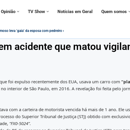
Opinião
TV Show
Notícias em Geral
Quem somos
ontramão da modernidade – Paulo Figueiredo
tionado sobre declarações ‘conflitantes’ sobre vacinas,...
ado em adesivo para alertar...
norado por civis e militares em evento...
/PASEP Será Impactado pelas Novas Regras...
istãos estão protegidos contra intolerância religiosa no Brasil?
deral no governo Lula vira tema de música:...
trada morta ao lado do namorado; entenda...
 em acidente que matou vigila
F), que foi expulso recentemente dos EUA, usava um carro com
“pl
 interior de São Paulo, em 2016. A revelação foi feita pelo jorn
stava com a carteira de motorista vencida há mais de 1 ano. Ele u
ocesso do Superior Tribunal de Justiça (STJ) obtido com exclusiv
dade,
“FX0-5024”
.