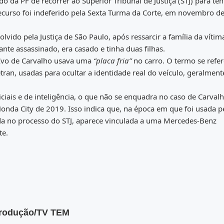
 da PF de recorrer ao Superior Tribunal de Justiça (STJ) para ten
ecurso foi indeferido pela Sexta Turma da Corte, em novembro d
vido pela Justiça de São Paulo, após ressarcir a família da vítim
ante assassinado, era casado e tinha duas filhas.
 Ivo de Carvalho usava uma
“placa fria”
no carro. O termo se refer
etran, usadas para ocultar a identidade real do veículo, geralmen
iais e de inteligência, o que não se enquadra no caso de Carvalh
Honda City de 2019. Isso indica que, na época em que foi usada p
ada no processo do STJ, aparece vinculada a uma Mercedes-Benz
te.
produção/TV TEM