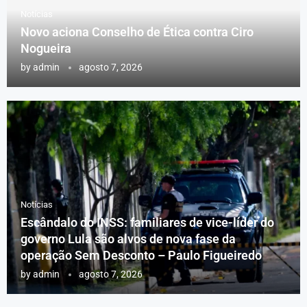
Notícias
Novo aciona Conselho de Ética contra Ciro
Nogueira
by
admin
agosto 7, 2026
Notícias
Escândalo do INSS: familiares de vice-líder do
governo Lula são alvos de nova fase da
operação Sem Desconto – Paulo Figueiredo
by
admin
agosto 7, 2026