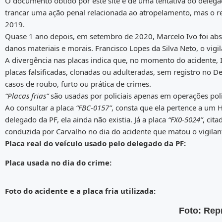
O documento obtido por este site é de uma tentativa do delegado
trancar uma ação penal relacionada ao atropelamento, mas o r
2019.
Quase 1 ano depois, em setembro de 2020, Marcelo Ivo foi absol
danos materiais e morais. Francisco Lopes da Silva Neto, o vigil
A divergência nas placas indica que, no momento do acidente,
placas falsificadas, clonadas ou adulteradas, sem registro no D
casos de roubo, furto ou prática de crimes.
“Placas frias”
são usadas por policiais apenas em operações polic
Ao consultar a placa
“FBC-0157”
, consta que ela pertence a um 
delegado da PF, ela ainda não existia. Já a placa
“FX0-5024”
, cit
conduzida por Carvalho no dia do acidente que matou o vigilan
Placa real do veículo usado pelo delegado da PF:
Placa usada no dia do crime:
Foto do acidente e a placa fria utilizada:
Foto: Re