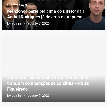
Gustavo Gayer
Mendonça parte pra cima do Diretor da PF –
Andrei Rodrigues já deveria estar preso
by
admin
agosto 8, 2026
Notícias
Zanin vota para derrubar lei que veta atletas
trans em competições de Londrina – Paulo
Figueiredo
by
admin
agosto 7, 2026