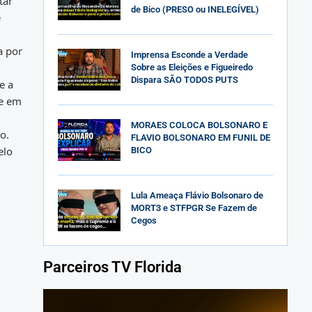
tar
de Bico (PRESO ou INELEGÍVEL)
e
a por
Imprensa Esconde a Verdade
Sobre as Eleições e Figueiredo
Dispara SÃO TODOS PUTS
e a
te em
MORAES COLOCA BOLSONARO E
o.
FLAVIO BOLSONARO EM FUNIL DE
elo
BICO
Lula Ameaça Flávio Bolsonaro de
MORT3 e STFPGR Se Fazem de
Cegos
Parceiros TV Florida