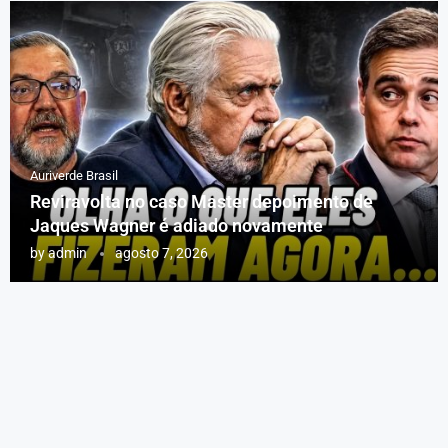
Auriverde Brasil
Reviravolta no caso Master depoimento de
Jaques Wagner é adiado novamente
by
admin
agosto 7, 2026