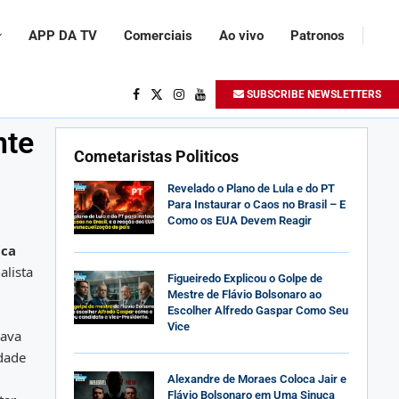
APP DA TV
Comerciais
Ao vivo
Patronos
SUBSCRIBE NEWSLETTERS
nte
Cometaristas Politicos
Revelado o Plano de Lula e do PT
Para Instaurar o Caos no Brasil – E
Como os EUA Devem Reagir
aca
alista
Figueiredo Explicou o Golpe de
Mestre de Flávio Bolsonaro ao
Escolher Alfredo Gaspar Como Seu
Vice
sava
idade
Alexandre de Moraes Coloca Jair e
Flávio Bolsonaro em Uma Sinuca