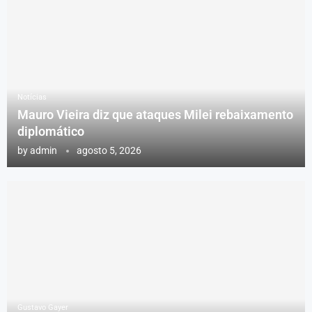
Notícias
Mauro Vieira diz que ataques Milei rebaixamento
diplomático
by
admin
agosto 5, 2026
Gustavo Gayer