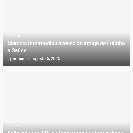
Notícias
Marcola intermediou acesso de amiga de Lulinha
a Saúde
by
admin
agosto 6, 2026
Notícias
Selic cai para 14% e atinge menor patamar desde