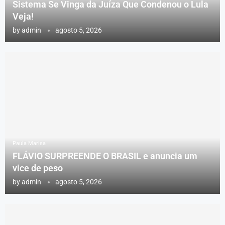
Sistema Se Vinga da Juíza Que Condenou o Lula
Veja!
by
admin
agosto 5, 2026
Paula Marisa
FLÁVIO SURPREENDE O BRASIL e anuncia um
vice de peso
by
admin
agosto 5, 2026