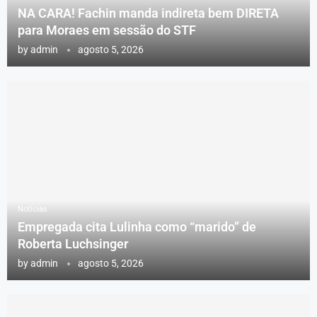
NA CARA! Fachin manda indireta bem DIRETA
para Moraes em sessão do STF
by
admin
agosto 5, 2026
Notícias
Empregada cita Lulinha como “marido” de
Roberta Luchsinger
by
admin
agosto 5, 2026