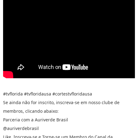
#tvflorida #tvfloridausa #cortestvfloridausa
Se ainda não for inscrito, inscreva-se em nosso clube de
membros, clicando abaixo:
Parceria com a Auriverde Brasil
@auriverdebrasil
Like, Inscreva-se e Torne-se um Membro do Canal da