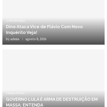
Andre Marsiglia
Dino Ataca Vice de Flávio Com Novo
Inquérito Veja!
by
admin
agosto 8, 2026
Claudio Dantas
GOVERNO LULA É ARMA DE DESTRUIÇÃO EM
MASSA; ENTENDA