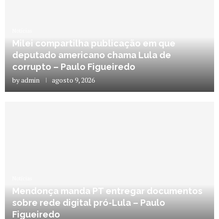
Notícias
Milei compartilha publicação em que
deputado americano chama Lula de
corrupto – Paulo Figueiredo
by
admin
agosto 9, 2026
Notícias
Mendonça manda PT entregar documentos
sobre rede digital pró-Lula – Paulo
Figueiredo