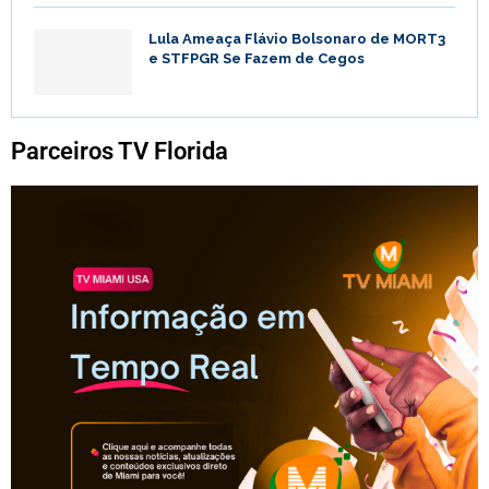
Lula Ameaça Flávio Bolsonaro de MORT3
e STFPGR Se Fazem de Cegos
Parceiros TV Florida