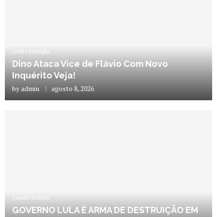
Andre Marsiglia
Dino Ataca Vice de Flávio Com Novo
Inquérito Veja!
by
admin
agosto 8, 2026
Claudio Dantas
GOVERNO LULA É ARMA DE DESTRUIÇÃO EM