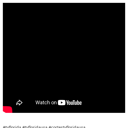
#tvflorida #tvfloridausa #cortestvfloridausa