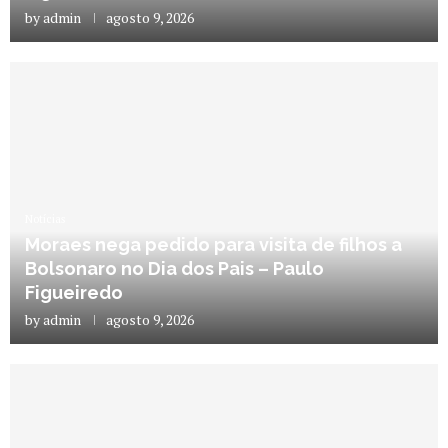
by
admin
agosto 9, 2026
Notícias
Moraes nega pedido para visita de filhos a
Bolsonaro no Dia dos Pais – Paulo
Figueiredo
by
admin
agosto 9, 2026