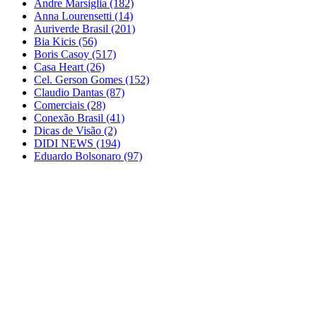
Andre Marsiglia
(182)
Anna Lourensetti
(14)
Auriverde Brasil
(201)
Bia Kicis
(56)
Boris Casoy
(517)
Casa Heart
(26)
Cel. Gerson Gomes
(152)
Claudio Dantas
(87)
Comerciais
(28)
Conexão Brasil
(41)
Dicas de Visão
(2)
DIDI NEWS
(194)
Eduardo Bolsonaro
(97)