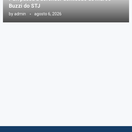
Buzzi do STJ
by
admin
agosto 6, 2026