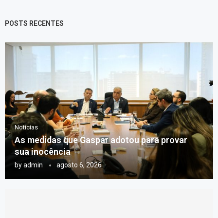
POSTS RECENTES
Notícias
As medidas que Gaspar adotou para provar
sua inocência
by
admin
agosto 6, 2026