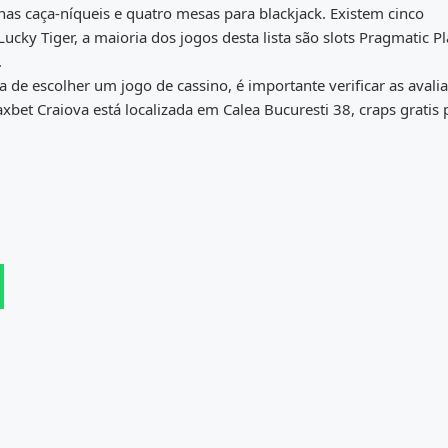
as caça-níqueis e quatro mesas para blackjack. Existem cinco
cky Tiger, a maioria dos jogos desta lista são slots Pragmatic Pl
.
 de escolher um jogo de cassino, é importante verificar as avali
bet Craiova está localizada em Calea Bucuresti 38, craps gratis 