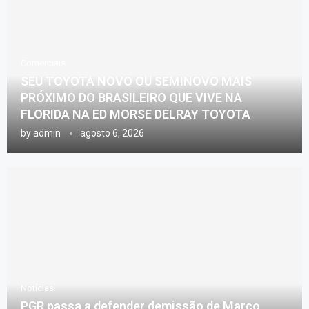
Comerciais
SEU TOYOTA NOVO OU SEMINOVO MAIS
PRÓXIMO DO BRASILEIRO QUE VIVE NA
FLORIDA NA ED MORSE DELRAY TOYOTA
by
admin
agosto 6, 2026
Notícias
PGR passa a defender demissão de Marco