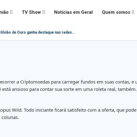
nião
TV Show
Notícias em Geral
Quem somos
Globo de Ouro ganha destaque nas redes...
correr a Criptomoedas para carregar fundos em suas contas, e
ê está ansioso para contar sua sorte em uma roleta real, também.
pus Wild. Todo iniciante ficará satisfeito com a oferta, que pode
 colunas.