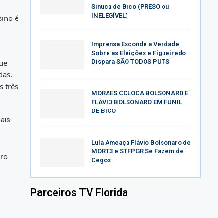
Sinuca de Bico (PRESO ou
INELEGÍVEL)
sino é
Imprensa Esconde a Verdade
Sobre as Eleições e Figueiredo
que
Dispara SÃO TODOS PUTS
das.
s três
MORAES COLOCA BOLSONARO E
FLAVIO BOLSONARO EM FUNIL
DE BICO
mais
Lula Ameaça Flávio Bolsonaro de
MORT3 e STFPGR Se Fazem de
tro
Cegos
Parceiros TV Florida