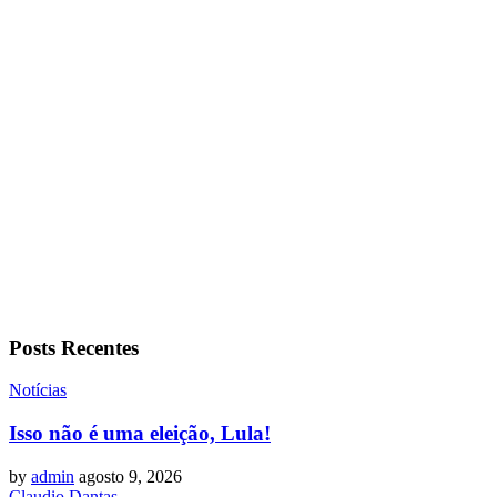
Posts Recentes
Notícias
Isso não é uma eleição, Lula!
by
admin
agosto 9, 2026
Claudio Dantas