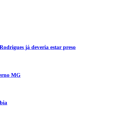
odrigues já deveria estar preso
overno MG
bia