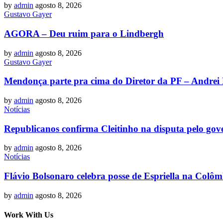
by
admin
agosto 8, 2026
Gustavo Gayer
AGORA – Deu ruim para o Lindbergh
by
admin
agosto 8, 2026
Gustavo Gayer
Mendonça parte pra cima do Diretor da PF – Andrei R
by
admin
agosto 8, 2026
Notícias
Republicanos confirma Cleitinho na disputa pelo g
by
admin
agosto 8, 2026
Notícias
Flávio Bolsonaro celebra posse de Espriella na Colôm
by
admin
agosto 8, 2026
Work With Us