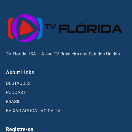
TV Florida USA – A sua TV Brasileira nos Estados Unidos
About Links
DESTAQUES
PODCAST
BRASIL
BAIXAR APLICATIVO DA TV
Registre-se