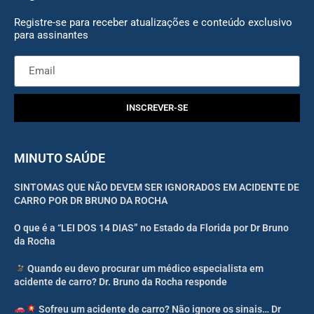
Registre-se para receber atualizações e conteúdo exclusivo
para assinantes
INSCREVER-SE
MINUTO SAÚDE
SINTOMAS QUE NÃO DEVEM SER IGNORADOS EM ACIDENTE DE
CARRO POR DR BRUNO DA ROCHA
O que é a “LEI DOS 14 DIAS” no Estado da Florida por Dr Bruno
da Rocha
Quando eu devo procurar um médico especialista em
acidente de carro? Dr. Bruno da Rocha responde
Sofreu um acidente de carro? Não ignore os sinais… Dr