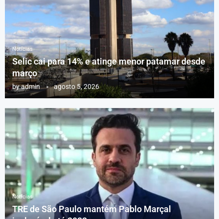
Notícias
Selic cai para 14% e atinge menor patamar desde
março
by
admin
agosto 5, 2026
Notícias
TRE de São Paulo mantém Pablo Marçal