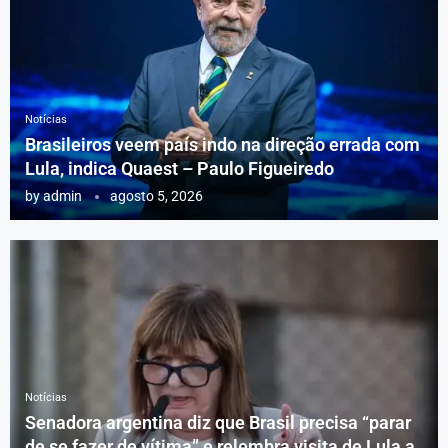
Notícias
Brasileiros veem país indo na direção errada com
Lula, indica Quaest – Paulo Figueiredo
by
admin
agosto 5, 2026
Notícias
Senadora argentina diz que Brasil precisa “parar
de se fazer de vítima” e relembra visita de Lula a